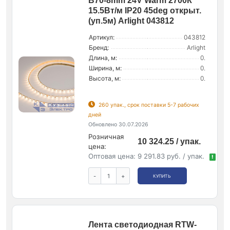
B70-8mm 24V Warm 2700К
15.5Вт/м IP20 45deg открыт.
(уп.5м) Arlight 043812
Артикул:
043812
Бренд:
Arlight
Длина, м:
0.
Ширина, м:
0.
Высота, м:
0.
260 упак., срок поставки 5-7 рабочих
дней
Обновлено 30.07.2026
Розничная
10 324.25 / упак.
цена:
Оптовая цена:
9 291.83 руб. / упак.
!
-
+
КУПИТЬ
Лента светодиодная RTW-