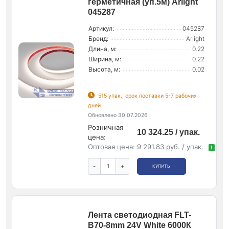
герметичная (уп.5м) Arlight
045287
Артикул:
045287
Бренд:
Arlight
Длина, м:
0.22
Ширина, м:
0.22
Высота, м:
0.02
515 упак., срок поставки 5-7 рабочих
дней
Обновлено 30.07.2026
Розничная
10 324.25 / упак.
цена:
Оптовая цена:
9 291.83 руб. / упак.
!
-
+
КУПИТЬ
Лента светодиодная FLT-
B70-8mm 24V White 6000К