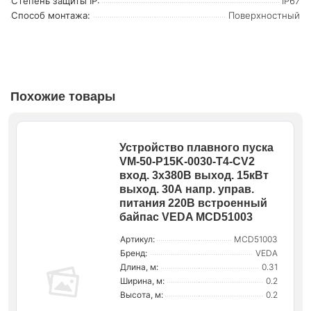
Степень защиты IP:
IP67
Способ монтажа:
Поверхностный
Похожие товары
Устройство плавного пуска
VM-50-P15K-0030-T4-CV2
вход. 3х380В выход. 15кВт
выход. 30А напр. управ.
питания 220В встроенный
байпас VEDA MCD51003
Артикул:
MCD51003
Бренд:
VEDA
Длина, м:
0.31
Ширина, м:
0.2
Высота, м:
0.2