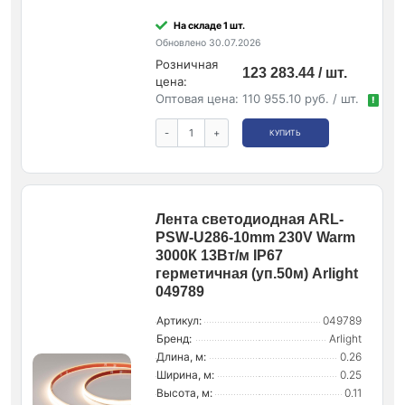
На складе 1 шт.
Обновлено 30.07.2026
Розничная
123 283.44 / шт.
цена:
Оптовая цена:
110 955.10 руб. / шт.
!
-
+
КУПИТЬ
Лента светодиодная ARL-
PSW-U286-10mm 230V Warm
3000К 13Вт/м IP67
герметичная (уп.50м) Arlight
049789
Артикул:
049789
Бренд:
Arlight
Длина, м:
0.26
Ширина, м:
0.25
Высота, м:
0.11