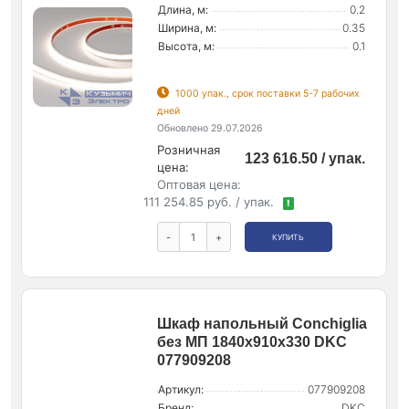
Длина, м:
0.2
Ширина, м:
0.35
Высота, м:
0.1
1000 упак., срок поставки 5-7 рабочих
дней
Обновлено 29.07.2026
Розничная
123 616.50 / упак.
цена:
Оптовая цена:
111 254.85 руб. / упак.
!
-
+
КУПИТЬ
Шкаф напольный Conchiglia
без МП 1840х910х330 DKC
077909208
Артикул:
077909208
Бренд:
DKC