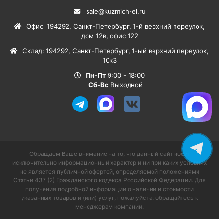
sale@kuzmich-el.ru
Офис
:
194292
,
Санкт-Петербург
,
1-й верхний переулок,
дом 12в, офис 122
Склад
:
194292
,
Санкт-Петербург
,
1-ый верхний переулок,
10к3
Пн-Пт
9:00 - 18:00
Сб-Вс
Выходной
Обращаем Ваше внимание на то, что данный сайт носит
исключительно информационный характер и ни при каких условиях
не является публичной офертой, определяемой положениями
Статьи 437 (2) Гражданского кодекса Российской Федерации. Для
получения подробной информации о наличии и стоимости
указанных товаров и (или) услуг, пожалуйста, обращайтесь к
менеджерам компании.