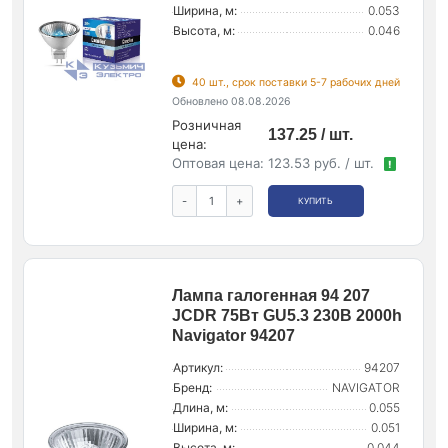
Ширина, м:
0.053
Высота, м:
0.046
40 шт., срок поставки 5-7 рабочих дней
Обновлено 08.08.2026
Розничная
137.25 / шт.
цена:
Оптовая цена:
123.53 руб. / шт.
!
-
+
КУПИТЬ
Лампа галогенная 94 207
JCDR 75Вт GU5.3 230В 2000h
Navigator 94207
Артикул:
94207
Бренд:
NAVIGATOR
Длина, м:
0.055
Ширина, м:
0.051
Высота, м:
0.044