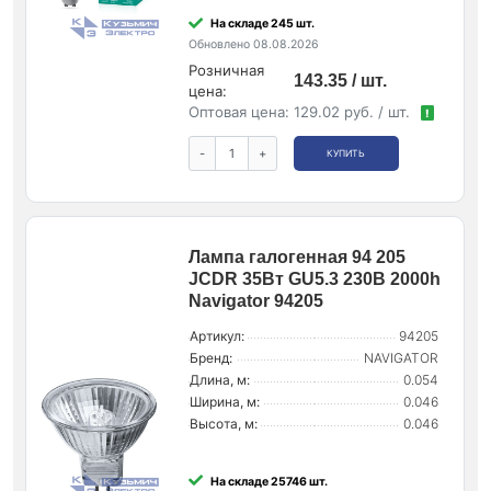
На складе 245 шт.
Обновлено 08.08.2026
Розничная
143.35 / шт.
цена:
Оптовая цена:
129.02 руб. / шт.
!
-
+
КУПИТЬ
Лампа галогенная 94 205
JCDR 35Вт GU5.3 230В 2000h
Navigator 94205
Артикул:
94205
Бренд:
NAVIGATOR
Длина, м:
0.054
Ширина, м:
0.046
Высота, м:
0.046
На складе 25746 шт.