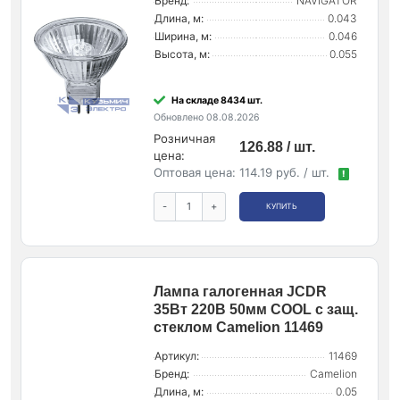
Бренд:
NAVIGATOR
Длина, м:
0.043
Ширина, м:
0.046
Высота, м:
0.055
На складе 8434 шт.
Обновлено 08.08.2026
Розничная
126.88 / шт.
цена:
Оптовая цена:
114.19 руб. / шт.
!
-
+
КУПИТЬ
Лампа галогенная JCDR
35Вт 220В 50мм COOL с защ.
стеклом Camelion 11469
Артикул:
11469
Бренд:
Camelion
Длина, м:
0.05