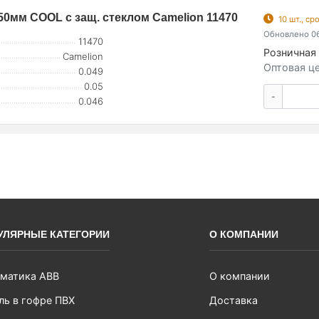
50мм COOL с защ. стеклом Camelion 11470
10 шт., с
Обновлено 06
11470
Розничная 
Camelion
Оптовая це
0.049
0.05
-
0.046
УЛЯРНЫЕ КАТЕГОРИИ
О КОМПАНИИ
матика ABB
О компании
ль в гофре ПВХ
Доставка