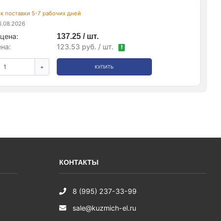
рок поставки 5-7 рабочих дней
.08.2026
цена:
137.25 / шт.
на:
123.53 руб. / шт.
!
+
КУПИТЬ
КОНТАКТЫ
8 (995) 237-33-99
sale@kuzmich-el.ru