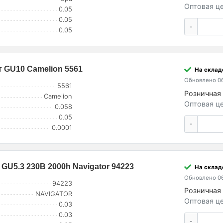
Оптовая це
0.05
0.05
-
0.05
 GU10 Camelion 5561
На складе
Обновлено 06
5561
Розничная 
Camelion
Оптовая це
0.058
0.05
-
0.0001
GU5.3 230В 2000h Navigator 94223
На складе
Обновлено 06
94223
Розничная 
NAVIGATOR
Оптовая це
0.03
0.03
-