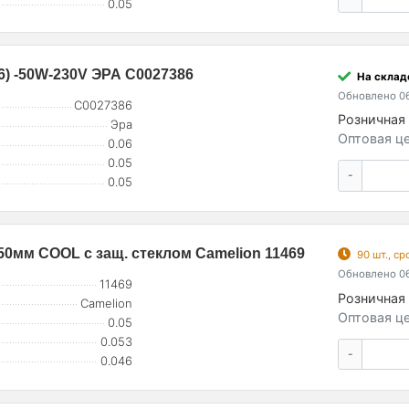
0.05
) -50W-230V ЭРА C0027386
На склад
Обновлено 06
C0027386
Розничная 
Эра
Оптовая це
0.06
0.05
-
0.05
50мм COOL с защ. стеклом Camelion 11469
90 шт., с
Обновлено 06
11469
Розничная 
Camelion
Оптовая це
0.05
0.053
-
0.046