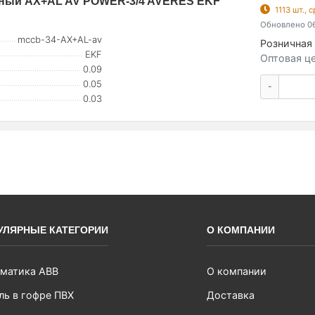
йный AX+AL AV POWER-3/4 AVERES EKF
1113 шт.,
Обновлено 06
mccb-34-AX+AL-av
Розничная 
EKF
Оптовая це
0.09
0.05
-
0.03
УЛЯРНЫЕ КАТЕГОРИИ
О КОМПАНИИ
матика ABB
О компании
ль в гофре ПВХ
Доставка