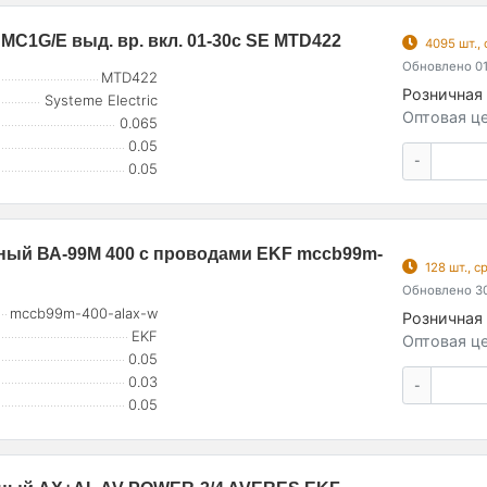
C1G/E выд. вр. вкл. 01-30с SE MTD422
4095 шт.,
Обновлено 01
MTD422
Розничная 
Systeme Electric
Оптовая це
0.065
0.05
-
0.05
ный ВА-99М 400 с проводами EKF mccb99m-
128 шт., 
Обновлено 30
mccb99m-400-alax-w
Розничная 
EKF
Оптовая це
0.05
0.03
-
0.05