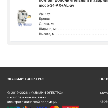
Контакт дополнительный и авари
mccb-34-AX+AL-av
Артикул:
Бренд:
Длина, м:
Ширина, м:
Высота, м:
«КУЗЬМИЧ ЭЛЕКТРО»
ПОП
© 2019–2026 «КУЗЬМИЧ ЭЛЕКТРО»
Авто
- комплексные поставки
Кабе
электротехнической продукции