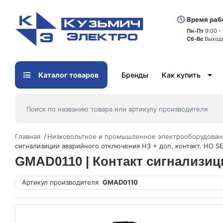
Время раб
Пн-Пт
9:00 -
Сб-Вс
Выход
Каталог товаров
Бренды
Как купить
Главная
Низковольтное и промышленное электрооборудован
сигнализиции аварийного отключения НЗ + доп. контакт. НО S
GMAD0110 | Контакт сигнализиц
Артикул производителя
GMAD0110