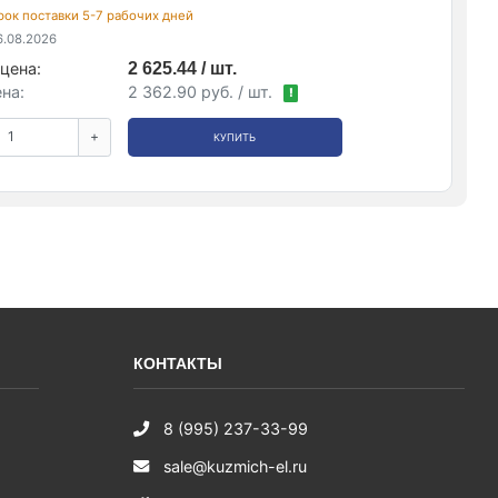
 срок поставки 5-7 рабочих дней
.08.2026
цена:
2 625.44 / шт.
на:
2 362.90 руб. / шт.
!
+
КУПИТЬ
КОНТАКТЫ
8 (995) 237-33-99
sale@kuzmich-el.ru