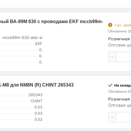
ный ВА-99М 630 с проводами EKF mccb99m-
1 шт., ср
Обновлено 30
mccb99m-630-alax-w
Розничная 
EKF
Оптовая це
0.
0.
-
0.
-M8 для NM8N (R) CHINT 265343
На складе
Обновлено 01
265343
Розничная 
CHINT
Оптовая це
0.03
0.03
-
0.02