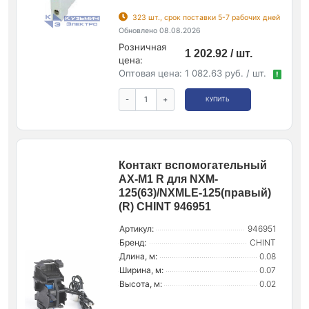
323 шт., срок поставки 5-7 рабочих дней
Обновлено 08.08.2026
Розничная
1 202.92 / шт.
цена:
Оптовая цена:
1 082.63 руб. / шт.
!
-
+
КУПИТЬ
Контакт вспомогательный
AX-M1 R для NXM-
125(63)/NXMLE-125(правый)
(R) CHINT 946951
Артикул:
946951
Бренд:
CHINT
Длина, м:
0.08
Ширина, м:
0.07
Высота, м:
0.02