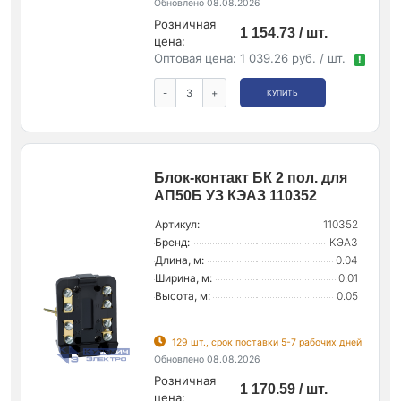
Обновлено 08.08.2026
Розничная
1 154.73 / шт.
цена:
Оптовая цена:
1 039.26 руб. / шт.
!
-
+
КУПИТЬ
Блок-контакт БК 2 пол. для
АП50Б УЗ КЭАЗ 110352
Артикул:
110352
Бренд:
КЭАЗ
Длина, м:
0.04
Ширина, м:
0.01
Высота, м:
0.05
129 шт., срок поставки 5-7 рабочих дней
Обновлено 08.08.2026
Розничная
1 170.59 / шт.
цена: