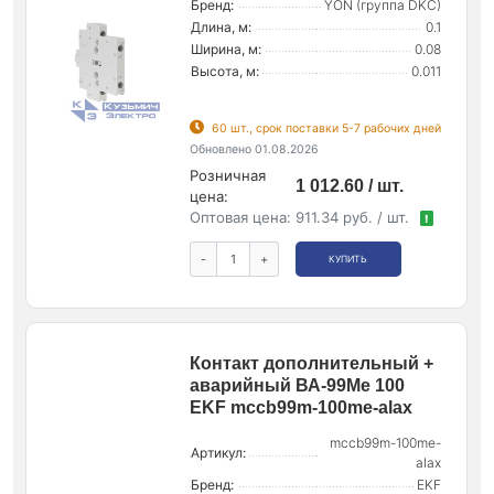
Бренд:
YON (группа DKC)
Длина, м:
0.1
Ширина, м:
0.08
Высота, м:
0.011
60 шт., срок поставки 5-7 рабочих дней
Обновлено 01.08.2026
Розничная
1 012.60 / шт.
цена:
Оптовая цена:
911.34 руб. / шт.
!
-
+
КУПИТЬ
Контакт дополнительный +
аварийный ВА-99Ме 100
EKF mccb99m-100me-alax
mccb99m-100me-
Артикул:
alax
Бренд:
EKF