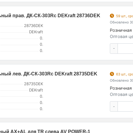
ный прав. ДК-СК-303Rc DEKraft 28736DEK
59 шт., с
Обновлено 30
28736DEK
Розничная 
DEKraft
Оптовая це
0.
0.
-
0.
ный лев. ДК-СК-303Rc DEKraft 28735DEK
63 шт., с
Обновлено 30
28735DEK
Розничная 
DEKraft
Оптовая це
0.
0.
-
0.
ный AX+AL для TR слева AV POWER-1