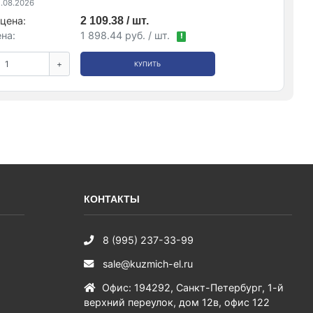
.08.2026
цена:
2 109.38 / шт.
на:
1 898.44 руб. / шт.
!
+
КУПИТЬ
КОНТАКТЫ
8 (995) 237-33-99
sale@kuzmich-el.ru
Офис
:
194292
,
Санкт-Петербург
,
1-й
верхний переулок, дом 12в, офис 122