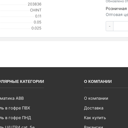
Обновлено 01
203836
Розничная 
CHINT
Оптовая це
0.11
0.05
-
0.025
УЛЯРНЫЕ КАТЕГОРИИ
О КОМПАНИИ
матика ABB
О компании
ль в гофре ПВХ
Доставка
ль в гофре ПНД
Как купить
ль U/UTP4 cat. 5e
Вакансии