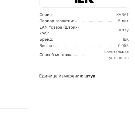
Серия:
KARAT
Период гарантии:
5 лет
EAN товара (Штрих-
Array
код):
Бренд:
IEK
Вес, кг:
0.053
Фронтальная
Способ монтажа:
установка
Единица измерения:
штук