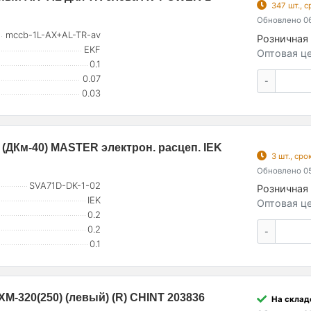
347 шт., 
Обновлено 06
mccb-1L-AX+AL-TR-av
Розничная 
EKF
Оптовая це
0.1
0.07
-
0.03
(ДКм-40) MASTER электрон. расцеп. IEK
3 шт., ср
Обновлено 05
SVA71D-DK-1-02
Розничная 
IEK
Оптовая це
0.2
0.2
-
0.1
M-320(250) (левый) (R) CHINT 203836
На склад