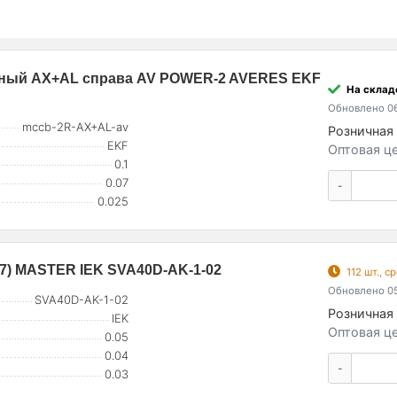
йный AX+AL справа AV POWER-2 AVERES EKF
На складе
Обновлено 06
mccb-2R-AX+AL-av
Розничная 
EKF
Оптовая це
0.1
0.07
-
0.025
7) MASTER IEK SVA40D-AK-1-02
112 шт., 
Обновлено 05
SVA40D-AK-1-02
Розничная 
IEK
Оптовая це
0.05
0.04
-
0.03