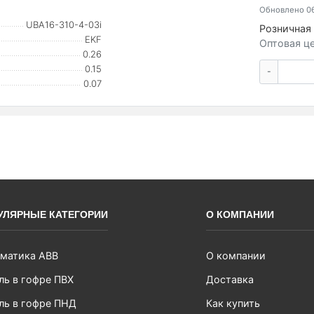
Обновлено 06
UBA16-310-4-03i
Розничная 
EKF
Оптовая це
0.26
0.15
-
0.07
УЛЯРНЫЕ КАТЕГОРИИ
О КОМПАНИИ
матика ABB
О компании
ль в гофре ПВХ
Доставка
ль в гофре ПНД
Как купить