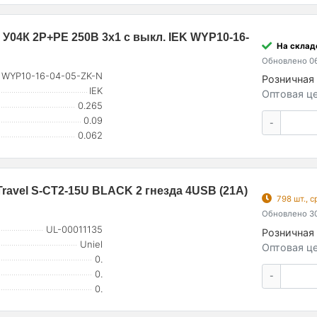
 У04К 2P+PE 250В 3х1 с выкл. IEK WYP10-16-
На склад
Обновлено 06
WYP10-16-04-05-ZK-N
Розничная 
IEK
Оптовая це
0.265
0.09
-
0.062
Travel S-CT2-15U BLACK 2 гнезда 4USB (21А)
798 шт., 
Обновлено 30
UL-00011135
Розничная 
Uniel
Оптовая це
0.
0.
-
0.