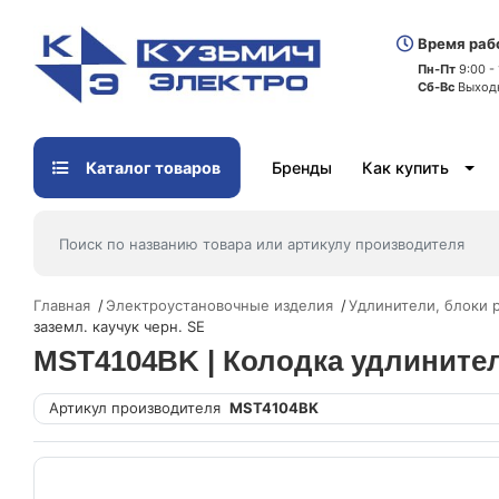
Время раб
Пн-Пт
9:00 -
Сб-Вс
Выход
Каталог товаров
Бренды
Как купить
Главная
Электроустановочные изделия
Удлинители, блоки 
заземл. каучук черн. SE
MST4104BK | Колодка удлинителя 
Артикул производителя
MST4104BK