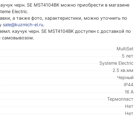
. каучук черн. SE MST4104BK можно приобрести в магазине
me Electric.
вки, а также фото, характеристики, можно уточнить по
ту
sale@kuzmich-el.ru
.
аземл. каучук черн. SE MST4104BK доступен с доставкой по
ли самовывозом.
MultiSet
5 лет
Systeme Electric
2.5 кв.мм
Черный
IP44
16 А
Термопласт
Нет
Нет