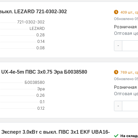
с выкл. LEZARD 721-0302-302
409 шт., 
Обновлено 05
721-0302-302
Розничная 
LEZARD
Оптовая це
0.28
0.14
-
0.08
0 UX-4e-5m ПВС 3х0.75 Эра Б0038580
769 шт., 
Обновлено 05
Б0038580
Розничная 
Эра
Оптовая це
0.26
0.1
-
0.12
0 Эксперт 3.0кВт с выкл. ПВС 3х1 EKF UBA16-
На складе