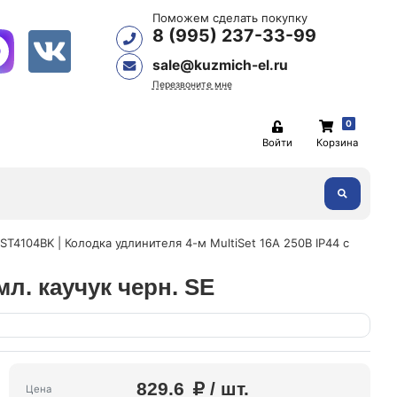
Поможем сделать покупку
8 (995) 237-33-99
sale@kuzmich-el.ru
Перезвоните мне
0
Войти
Корзина
ST4104BK | Колодка удлинителя 4-м MultiSet 16А 250В IP44 с
мл. каучук черн. SE
829.6
/ шт.
Цена