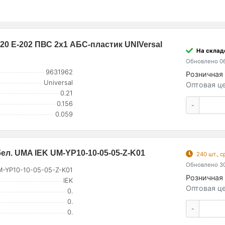
P20 Е-202 ПВС 2х1 АБС-пластик UNIVersal
На складе
Обновлено 06
9631962
Розничная 
Universal
Оптовая це
0.21
0.156
-
0.059
ел. UMA IEK UM-YP10-10-05-05-Z-K01
240 шт., 
Обновлено 30
-YP10-10-05-05-Z-K01
Розничная 
IEK
Оптовая це
0.
0.
-
0.