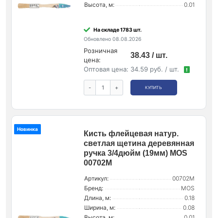
Высота, м:
0.01
На складе 1783 шт.
Обновлено 08.08.2026
Розничная
38.43 / шт.
цена:
Оптовая цена:
34.59 руб. / шт.
!
-
+
КУПИТЬ
Новинка
Кисть флейцевая натур.
светлая щетина деревянная
ручка 3/4дюйм (19мм) MOS
00702М
Артикул:
00702М
Бренд:
MOS
Длина, м:
0.18
Ширина, м:
0.08
Высота, м:
0.01