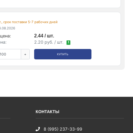
., срок поставки 5-7 рабочих дней
.08.2026
цена:
2.44 / шт.
на:
2.20 руб. / шт.
!
+
КУПИТЬ
КОНТАКТЫ
8 (995) 237-33-99