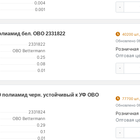
0.004
-
0.001
олиамид бел. OBO 2331822
40200 шт.
Обновлено 06
2331822
Розничная 
OBO Bettermann
Оптовая це
0.25
0.08
-
0.01
0 полиамид черн. устойчивый к УФ OBO
77700 шт.
Обновлено 06
2331824
Розничная 
OBO Bettermann
Оптовая це
0.29
0.1
-
0.01