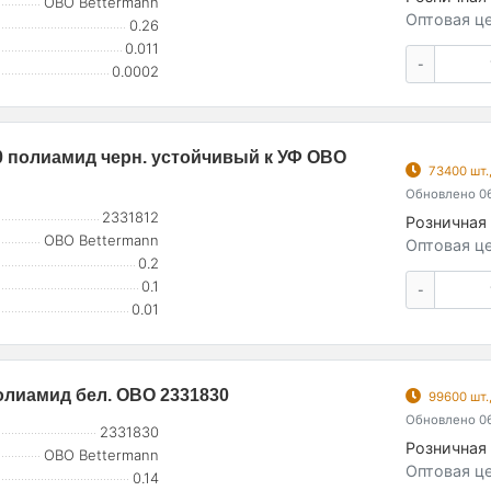
OBO Bettermann
Оптовая це
0.26
0.011
-
0.0002
0 полиамид черн. устойчивый к УФ OBO
73400 шт.
Обновлено 06
2331812
Розничная 
OBO Bettermann
Оптовая це
0.2
0.1
-
0.01
олиамид бел. OBO 2331830
99600 шт.
Обновлено 06
2331830
Розничная 
OBO Bettermann
Оптовая це
0.14