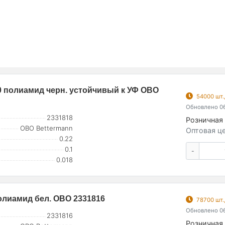
0 полиамид черн. устойчивый к УФ OBO
54000 шт.
Обновлено 06
2331818
Розничная 
OBO Bettermann
Оптовая це
0.22
0.1
-
0.018
олиамид бел. OBO 2331816
78700 шт.
Обновлено 06
2331816
Розничная 