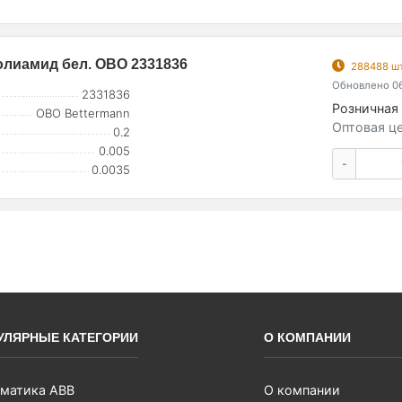
олиамид бел. OBO 2331836
288488 шт
Обновлено 06
2331836
Розничная 
OBO Bettermann
Оптовая це
0.2
0.005
-
0.0035
УЛЯРНЫЕ КАТЕГОРИИ
О КОМПАНИИ
матика ABB
О компании