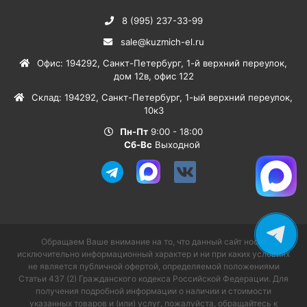
8 (995) 237-33-99
sale@kuzmich-el.ru
Офис
:
194292
,
Санкт-Петербург
,
1-й верхний переулок,
дом 12в, офис 122
Склад
:
194292
,
Санкт-Петербург
,
1-ый верхний переулок,
10к3
Пн-Пт
9:00 - 18:00
Сб-Вс
Выходной
Обращаем Ваше внимание на то, что данный сайт носит
исключительно информационный характер и ни при каких условиях
не является публичной офертой, определяемой положениями
Статьи 437 (2) Гражданского кодекса Российской Федерации. Для
получения подробной информации о наличии и стоимости
указанных товаров и (или) услуг, пожалуйста, обращайтесь к