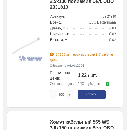
2.5х100 полиамид бел. OBO
2331810
Артикул:
2331810
Бренд:
OBO Bettermann
Длина, м:
0.1
Ширина, м:
0.02
Высота, м:
0.02
37300 шт., срок поставки 5-7 рабочих
дней
Обновлено 06.08.2026
Розничная
1.22 / шт.
цена:
Оптовая цена:
1.10 руб. / шт.
!
-
+
КУПИТЬ
Хомут кабельный 565 WS
3.6х150 полиамид бел. OBO