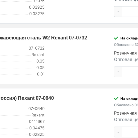
0.075
0.03925
-
0.03275
ржавеющая сталь W2 Rexant 07-0732
На складе
Обновлено 30
07-0732
Розничная 
Rexant
Оптовая це
0.05
0.05
-
0.01
оссия) Rexant 07-0640
На склад
Обновлено 06
07-0640
Розничная 
Rexant
Оптовая це
0.111667
0.04475
-
0.02825