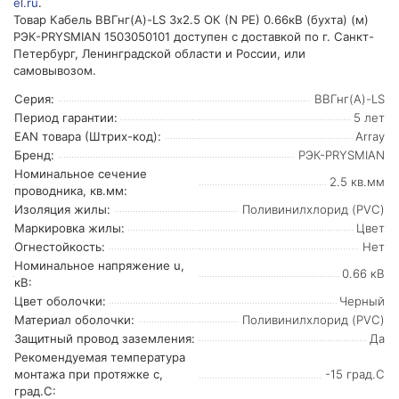
el.ru
.
Товар Кабель ВВГнг(А)-LS 3х2.5 ОК (N PE) 0.66кВ (бухта) (м)
РЭК-PRYSMIAN 1503050101 доступен с доставкой по г. Санкт-
Петербург, Ленинградской области и России, или
самовывозом.
Серия:
ВВГнг(А)-LS
Период гарантии:
5 лет
EAN товара (Штрих-код):
Array
Бренд:
РЭК-PRYSMIAN
Номинальное сечение
2.5 кв.мм
проводника, кв.мм:
Изоляция жилы:
Поливинилхлорид (PVC)
Маркировка жилы:
Цвет
Огнестойкость:
Нет
Номинальное напряжение u,
0.66 кВ
кВ:
Цвет оболочки:
Черный
Материал оболочки:
Поливинилхлорид (PVC)
Защитный провод заземления:
Да
Рекомендуемая температура
монтажа при протяжке с,
-15 град.C
град.C: