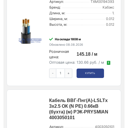
Артикул:
ТХМ00194393
Бренд:
Кабэкс
Длина, м:
1.
Ширина, м:
0.012
Высота, м:
0.012
На складе 1808 м
Обновлено 08.08.2026
Розничная
145.18 / м
цена:
Оптовая цена:
130.66 руб. / м
!
-
+
КУПИТЬ
Кабель ВВГ-Пнг(А)-LSLTx
3х2.5 ОК (N PE) 0.66кВ
(бухта) (м) РЭК-PRYSMIAN
4003050101
Артикул:
4003050101