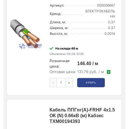
Артикул:
000006667
ЭЛЕКТРОКАБЕЛЬ
Бренд:
НН
Длина, м:
0.37
Ширина, м:
0.37
Высота, м:
0.0014
На складе 46 м
Обновлено 08.08.2026
Розничная
146.40 / м
цена:
Оптовая цена:
131.76 руб. / м
!
-
+
КУПИТЬ
Кабель ППГнг(А)-FRHF 4х1.5
ОК (N) 0.66кВ (м) Кабэкс
ТХМ00194393