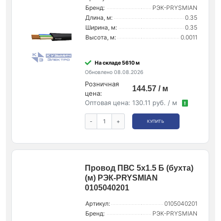
Бренд:
РЭК-PRYSMIAN
Длина, м:
0.35
Ширина, м:
0.35
Высота, м:
0.0011
На складе 5610 м
Обновлено 08.08.2026
Розничная
144.57 / м
цена:
Оптовая цена:
130.11 руб. / м
!
-
+
КУПИТЬ
Провод ПВС 5х1.5 Б (бухта)
(м) РЭК-PRYSMIAN
0105040201
Артикул:
0105040201
Бренд:
РЭК-PRYSMIAN