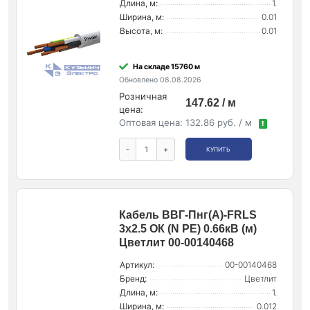
Длина, м:
1.
Ширина, м:
0.01
Высота, м:
0.01
На складе 15760 м
Обновлено 08.08.2026
Розничная
147.62 / м
цена:
Оптовая цена:
132.86 руб. / м
!
-
+
КУПИТЬ
Кабель ВВГ-Пнг(А)-FRLS
3х2.5 ОК (N PE) 0.66кВ (м)
Цветлит 00-00140468
Артикул:
00-00140468
Бренд:
Цветлит
Длина, м:
1.
Ширина, м:
0.012