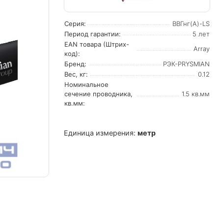
Серия:
ВВГнг(А)-LS
Период гарантии:
5 лет
EAN товара (Штрих-
Array
код):
Бренд:
РЭК-PRYSMIAN
Вес, кг:
0.12
Номинальное
сечение проводника,
1.5 кв.мм
кв.мм:
Единица измерения:
метр