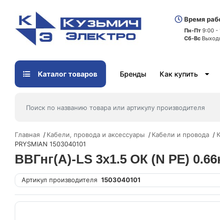
Время раб
Пн-Пт
9:00 -
Сб-Вс
Выход
Каталог товаров
Бренды
Как купить
Главная
Кабели, провода и аксессуары
Кабели и провода
К
PRYSMIAN 1503040101
ВВГнг(А)-LS 3х1.5 ОК (N PE) 0.6
Артикул производителя
1503040101