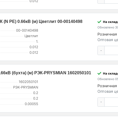
0.012
 (N PE) 0.66кВ (м) Цветлит 00-00140498
На склад
Обновлено 30
00-00140498
Розничная 
Цветлит
Оптовая це
1.
0.012
-
0.012
0.66кВ (бухта) (м) РЭК-PRYSMIAN 1602050101
На склад
Обновлено 05
1602050101
Розничная 
РЭК-PRYSMIAN
Оптовая це
0.2
0.2
-
0.00055