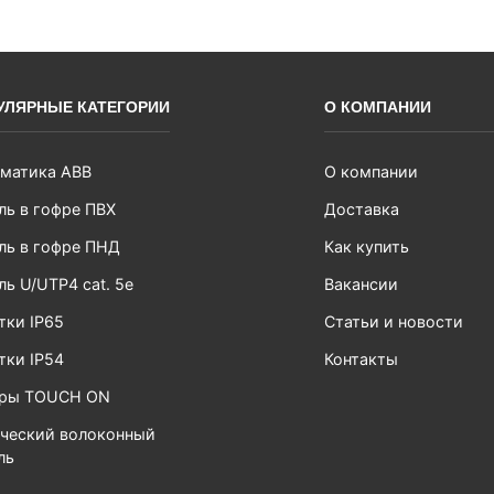
УЛЯРНЫЕ КАТЕГОРИИ
О КОМПАНИИ
матика ABB
О компании
ль в гофре ПВХ
Доставка
ль в гофре ПНД
Как купить
ль U/UTP4 cat. 5e
Вакансии
тки IP65
Статьи и новости
тки IP54
Контакты
ары TOUCH ON
ческий волоконный
ль