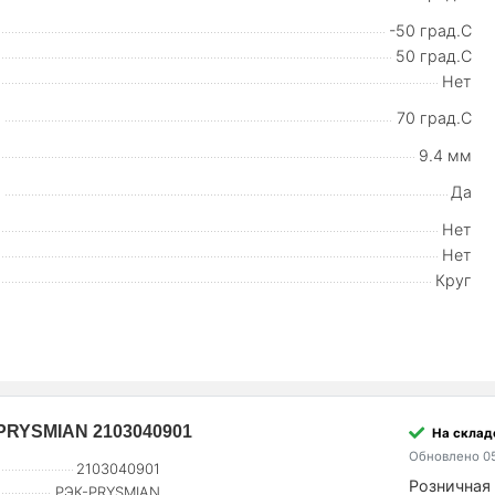
-50 град.C
50 град.C
Нет
70 град.C
9.4 мм
Да
Нет
Нет
Круг
К-PRYSMIAN 2103040901
На склад
Обновлено 05
2103040901
Розничная 
РЭК-PRYSMIAN