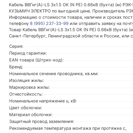
Кабель ВВГнг(А)-LS 3х1.5 ОК (N PE) 0.66кВ (бухта) (м) 
КУЗЬМИЧ ЭЛЕКТРО по выгодной цене. Производитель РЭ
Информацию о стоимости товара, наличии и сроках поста
телефону
8 (995) 237-33-99
или отправить заявку на поч
Товар Кабель ВВГнг(А)-LS 3х1.5 ОК (N PE) 0.66кВ (бухта)
Санкт-Петербург, Ленинградской области и России, или
Серия:
Период гарантии:
EAN товара (Штрих-код):
Бренд:
Номинальное сечение проводника, кв.мм:
Изоляция жилы:
Маркировка жилы:
Огнестойкость:
Номинальное напряжение u, кВ:
Цвет оболочки:
Материал оболочки:
Защитный провод заземления:
Рекомендуемая температура монтажа при протяжке с,