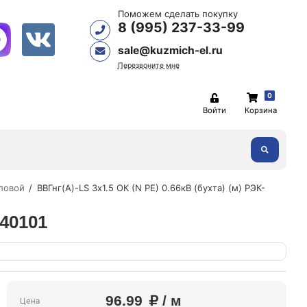
Поможем сделать покупку
8 (995) 237-33-99
sale@kuzmich-el.ru
Перезвоните мне
0
Войти
Корзина
ловой
ВВГнг(А)-LS 3х1.5 ОК (N PE) 0.66кВ (бухта) (м) РЭК-
040101
96.99
/ м
Цена