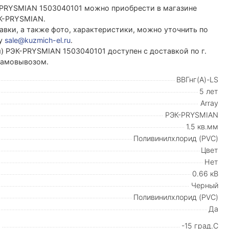
РЭК-PRYSMIAN 1503040101 можно приобрести в магазине
К-PRYSMIAN.
вки, а также фото, характеристики, можно уточнить по
ту
sale@kuzmich-el.ru
.
 (м) РЭК-PRYSMIAN 1503040101 доступен с доставкой по г.
 самовывозом.
ВВГнг(А)-LS
5 лет
Array
РЭК-PRYSMIAN
1.5 кв.мм
Поливинилхлорид (PVC)
Цвет
Нет
0.66 кВ
Черный
Поливинилхлорид (PVC)
Да
-15 град.C