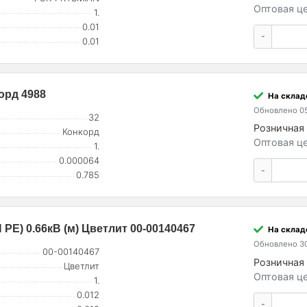
Оптовая це
1.
0.01
-
0.01
корд 4988
На склад
Обновлено 05
32
Розничная 
Конкорд
Оптовая це
1.
0.000064
-
0.785
 PE) 0.66кВ (м) Цветлит 00-00140467
На склад
Обновлено 30
00-00140467
Розничная 
Цветлит
Оптовая це
1.
0.012
-