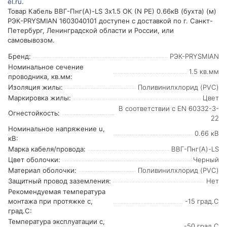
el.ru
.
Товар Кабель ВВГ-Пнг(А)-LS 3х1.5 ОК (N PE) 0.66кВ (бухта) (м)
РЭК-PRYSMIAN 1603040101 доступен с доставкой по г. Санкт-
Петербург, Ленинградской области и России, или
самовывозом.
Бренд:
РЭК-PRYSMIAN
Номинальное сечение
1.5 кв.мм
проводника, кв.мм:
Изоляция жилы:
Поливинилхлорид (PVC)
Маркировка жилы:
Цвет
В соответствии с EN 60332-3-
Огнестойкость:
22
Номинальное напряжение u,
0.66 кВ
кВ:
Марка кабеля/провода:
ВВГ-Пнг(А)-LS
Цвет оболочки:
Черный
Материал оболочки:
Поливинилхлорид (PVC)
Защитный провод заземления:
Нет
Рекомендуемая температура
монтажа при протяжке с,
-15 град.C
град.C:
Температура эксплуатации с,
-50 град.C