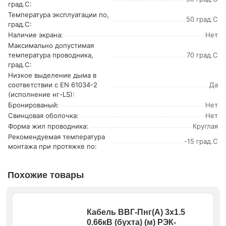
град.C:
Температура эксплуатации по,
50 град.C
град.C:
Наличие экрана:
Нет
Максимально допустимая
температура проводника,
70 град.C
град.C:
Низкое выделение дыма в
соответствии с EN 61034-2
Да
(исполнение нг-LS):
Бронированый:
Нет
Свинцовая оболочка:
Нет
Форма жил проводника:
Круглая
Рекомендуемая температура
-15 град.C
монтажа при протяжке по:
Похожие товары
Кабель ВВГ-Пнг(А) 3х1.5
0.66кВ (бухта) (м) РЭК-