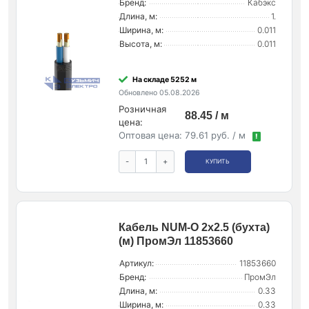
Бренд:
Кабэкс
Длина, м:
1.
Ширина, м:
0.011
Высота, м:
0.011
На складе 5252 м
Обновлено 05.08.2026
Розничная
88.45 / м
цена:
Оптовая цена:
79.61 руб. / м
!
-
+
КУПИТЬ
Кабель NUM-O 2х2.5 (бухта)
(м) ПромЭл 11853660
Артикул:
11853660
Бренд:
ПромЭл
Длина, м:
0.33
Ширина, м:
0.33