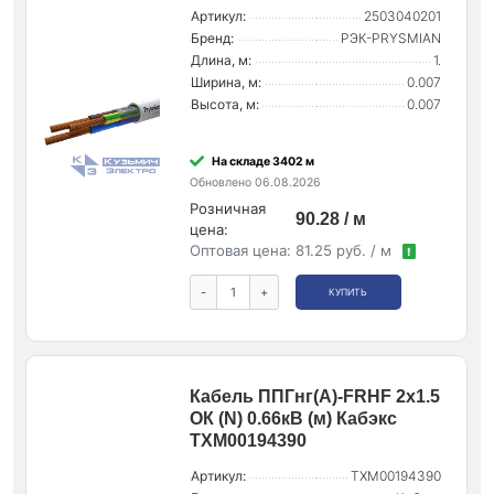
Артикул:
2503040201
Бренд:
РЭК-PRYSMIAN
Длина, м:
1.
Ширина, м:
0.007
Высота, м:
0.007
На складе 3402 м
Обновлено 06.08.2026
Розничная
90.28 / м
цена:
Оптовая цена:
81.25 руб. / м
!
-
+
КУПИТЬ
Кабель ППГнг(А)-FRHF 2х1.5
ОК (N) 0.66кВ (м) Кабэкс
ТХМ00194390
Артикул:
ТХМ00194390