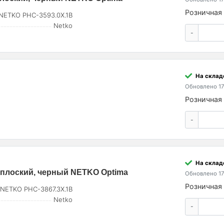
Розничная 
NETKO PHC-3593.0X.1B
Netko
-
На склад
Обновлено 17
Розничная 
-
На склад
 плоский, черный NETKO Optima
Обновлено 17
Розничная 
NETKO PHC-3867.3X.1B
Netko
-