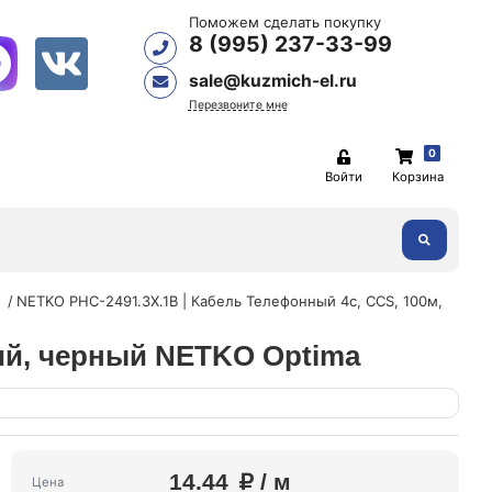
Поможем сделать покупку
8 (995) 237-33-99
sale@kuzmich-el.ru
Перезвоните мне
0
Войти
Корзина
й
NETKO PHC-2491.3X.1B | Кабель Телефонный 4с, CCS, 100м,
кий, черный NETKO Optima
14.44
/ м
Цена