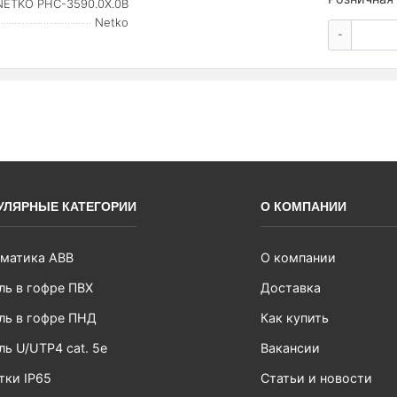
NETKO PHC-3590.0X.0B
Netko
-
УЛЯРНЫЕ КАТЕГОРИИ
О КОМПАНИИ
матика ABB
О компании
ль в гофре ПВХ
Доставка
ль в гофре ПНД
Как купить
ль U/UTP4 cat. 5e
Вакансии
тки IP65
Статьи и новости