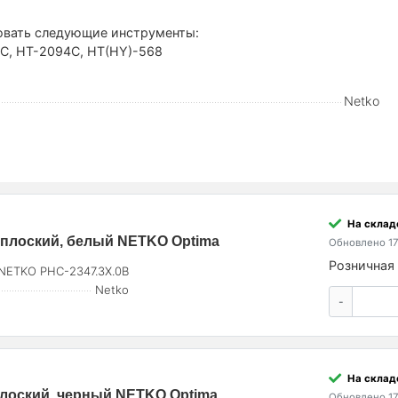
овать следующие инструменты:
C, HT-2094C, HT(HY)-568
Netko
На склад
 плоский, белый NETKO Optima
Обновлено 17
Розничная 
NETKO PHC-2347.3X.0B
Netko
-
На склад
плоский, черный NETKO Optima
Обновлено 17