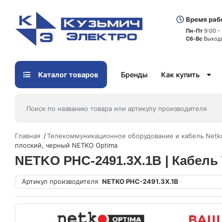
Время раб
Пн-Пт
9:00 -
Сб-Вс
Выход
Каталог товаров
Бренды
Как купить
Главная
Телекоммуникационное оборудование и кабель Netk
плоский, черный NETKO Optima
NETKO PHC-2491.3X.1B | Кабель
Артикул производителя
NETKO PHC-2491.3X.1B