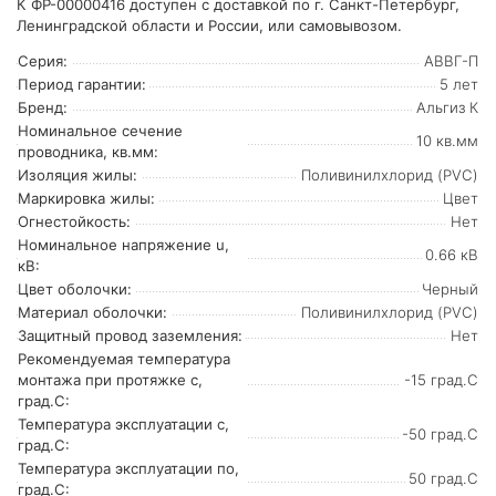
К ФР-00000416 доступен с доставкой по г. Санкт-Петербург,
Ленинградской области и России, или самовывозом.
Серия:
АВВГ-П
Период гарантии:
5 лет
Бренд:
Альгиз К
Номинальное сечение
10 кв.мм
проводника, кв.мм:
Изоляция жилы:
Поливинилхлорид (PVC)
Маркировка жилы:
Цвет
Огнестойкость:
Нет
Номинальное напряжение u,
0.66 кВ
кВ:
Цвет оболочки:
Черный
Материал оболочки:
Поливинилхлорид (PVC)
Защитный провод заземления:
Нет
Рекомендуемая температура
монтажа при протяжке с,
-15 град.C
град.C:
Температура эксплуатации с,
-50 град.C
град.C:
Температура эксплуатации по,
50 град.C
град.C: