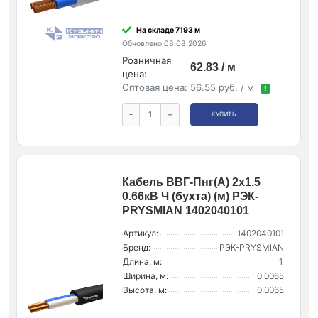
На складе 7193 м
Обновлено 08.08.2026
Розничная
62.83 / м
цена:
Оптовая цена:
56.55 руб. / м
!
-
+
КУПИТЬ
Кабель ВВГ-Пнг(А) 2х1.5
0.66кВ Ч (бухта) (м) РЭК-
PRYSMIAN 1402040101
Артикул:
1402040101
Бренд:
РЭК-PRYSMIAN
Длина, м:
1.
Ширина, м:
0.0065
Высота, м:
0.0065