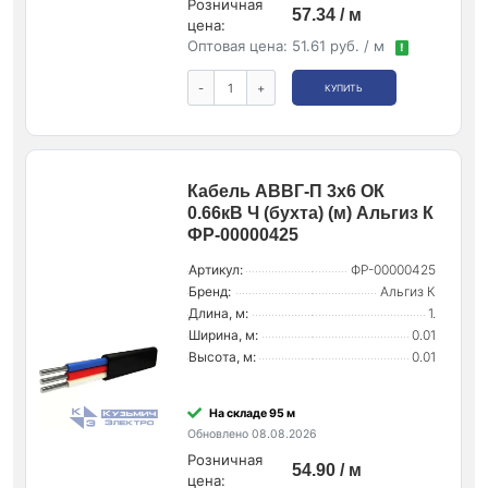
Розничная
57.34 / м
цена:
Оптовая цена:
51.61 руб. / м
!
-
+
КУПИТЬ
Кабель АВВГ-П 3х6 ОК
0.66кВ Ч (бухта) (м) Альгиз К
ФР-00000425
Артикул:
ФР-00000425
Бренд:
Альгиз К
Длина, м:
1.
Ширина, м:
0.01
Высота, м:
0.01
На складе 95 м
Обновлено 08.08.2026
Розничная
54.90 / м
цена: