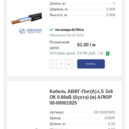
Длина, м:
1.
Ширина, м:
0.006
Высота, м:
0.006
На складе 42780 м
Обновлено 08.08.2026
Розничная
61.00 / м
цена:
Оптовая цена:
54.90 руб. / м
!
-
+
КУПИТЬ
Кабель АВВГ-Пнг(А)-LS 3х6
ОК 0.66кВ (бухта) (м) АЛЮР
00-00001925
Артикул:
00-00001925
Бренд:
АЛЮР
Длина, м:
0.36