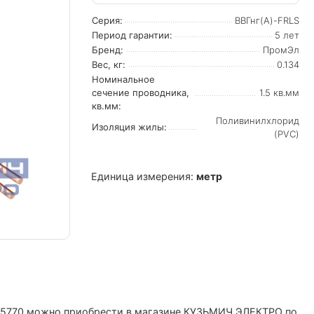
Серия:
ВВГнг(А)-FRLS
Период гарантии:
5 лет
Бренд:
ПромЭл
Вес, кг:
0.134
Номинальное
сечение проводника,
1.5 кв.мм
кв.мм:
Поливинилхлорид
Изоляция жилы:
(PVC)
Единица измерения:
метр
3475770 можно приобрести в магазине КУЗЬМИЧ ЭЛЕКТРО по