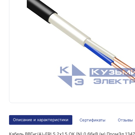
Описание и характеристики
Сертификаты
Отзывы
Кабель ВВГнг(А)-FRLS 2х1.5 ОК (N) 0.66кВ (м) ПромЭл 1