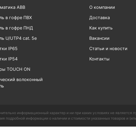
матика ABB
О компании
ль в гофре ПВХ
Доставка
ль в гофре ПНД
Как купить
ль U/UTP4 cat. 5e
Вакансии
тки IP65
Статьи и новости
тки IP54
Контакты
ары TOUCH ON
ческий волоконный
ль
чительно информационный характер и ни при каких условиях не является 
ия подробной информации о наличии и стоимости указанных товаров и (или