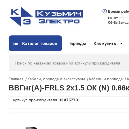
Время раб
Пн-Пт
9:00 -
Сб-Вс
Выход
Каталог товаров
Бренды
Как купить
Главная
Кабели, провода и аксессуары
Кабели и провода
К
ВВГнг(А)-FRLS 2х1.5 ОК (N) 0.66
Артикул производителя
13475770