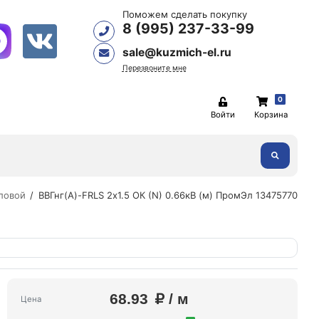
Поможем сделать покупку
8 (995) 237-33-99
sale@kuzmich-el.ru
Перезвоните мне
0
Войти
Корзина
ловой
ВВГнг(А)-FRLS 2х1.5 ОК (N) 0.66кВ (м) ПромЭл 13475770
68.93
/ м
Цена