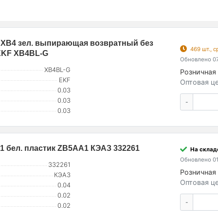
 XB4 зел. выпирающая возвратный без
469 шт., 
EKF XB4BL-G
Обновлено 07
XB4BL-G
Розничная 
EKF
Оптовая це
0.03
0.03
-
0.03
P-1 бел. пластик ZB5AA1 КЭАЗ 332261
На складе
Обновлено 01
332261
Розничная 
КЭАЗ
Оптовая це
0.04
0.02
-
0.02