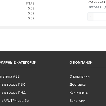
Розничная 
КЭАЗ
Оптовая це
0.03
0.02
-
0.02
УЛЯРНЫЕ КАТЕГОРИИ
О КОМПАНИИ
матика ABB
О компании
ль в гофре ПВХ
Доставка
ль в гофре ПНД
Как купить
ль U/UTP4 cat. 5e
Вакансии