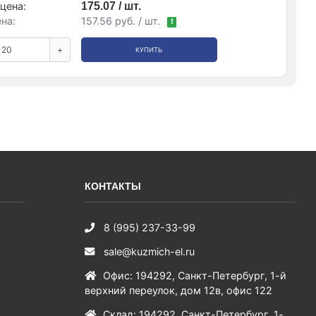
цена:
175.07 / шт.
на:
157.56 руб. / шт.
!
+
КУПИТЬ
КОНТАКТЫ
8 (995) 237-33-99
sale@kuzmich-el.ru
Офис
:
194292
,
Санкт-Петербург
,
1-й
верхний переулок, дом 12в, офис 122
Склад
:
194292
,
Санкт-Петербург
,
1-