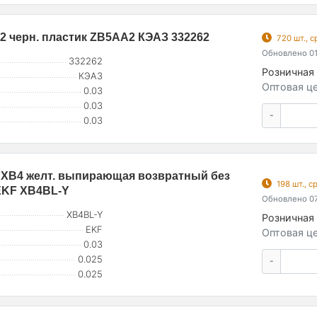
P-2 черн. пластик ZB5AA2 КЭАЗ 332262
720 шт., 
Обновлено 01
332262
Розничная 
КЭАЗ
Оптовая це
0.03
0.03
-
0.03
 XB4 желт. выпирающая возвратный без
198 шт., 
EKF XB4BL-Y
Обновлено 07
XB4BL-Y
Розничная 
EKF
Оптовая це
0.03
0.025
-
0.025