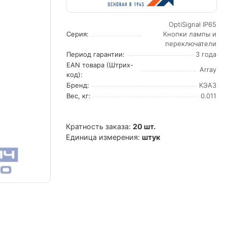
OptiSignal IP65
Серия:
Кнопки лампы и
переключатели
Период гарантии:
3 года
EAN товара (Штрих-
Array
код):
Бренд:
КЭАЗ
Вес, кг:
0.011
Кратность заказа:
20 шт.
Единица измерения:
штук