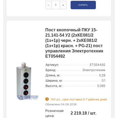
-
+
КУПИТЬ
Пост кнопочный ПКУ 15-
21.141-54 У2 (2хКЕ081/2
(1з+1р) черн. + 2хКЕ081/2
(1з+1р) красн. + PG-21) пост
управления Электротехник
ET054492
Артикул:
ET054492
Бренд:
Электротехник
Длина, м:
0.28
Ширина, м:
0.1
Высота, м:
0.095
140 шт., срок поставки 5-7 рабочих дней
Обновлено 04.08.2026
Розничная
2 219.18 / шт.
цена: