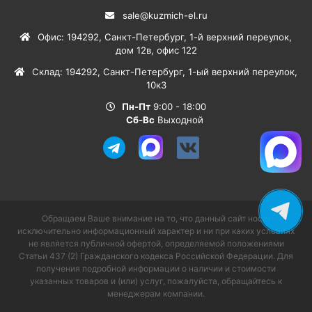
sale@kuzmich-el.ru
Офис
:
194292
,
Санкт-Петербург
,
1-й верхний переулок,
дом 12в, офис 122
Склад
:
194292
,
Санкт-Петербург
,
1-ый верхний переулок,
10к3
Пн-Пт
9:00 - 18:00
Сб-Вс
Выходной
Обращаем Ваше внимание на то, что данный сайт носит
исключительно информационный характер и ни при каких условиях
не является публичной офертой, определяемой положениями
Статьи 437 (2) Гражданского кодекса Российской Федерации. Для
получения подробной информации о наличии и стоимости
указанных товаров и (или) услуг, пожалуйста, обращайтесь к
менеджерам компании.