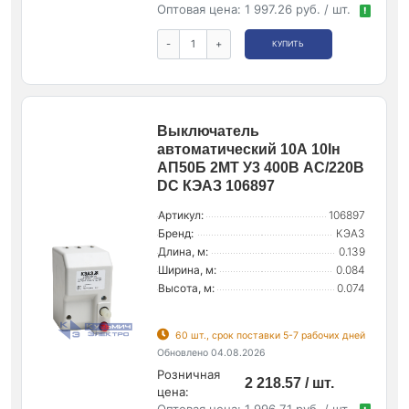
Оптовая цена:
1 997.26 руб. / шт.
!
-
+
КУПИТЬ
Выключатель
автоматический 10А 10Iн
АП50Б 2МТ У3 400В AC/220В
DC КЭАЗ 106897
Артикул:
106897
Бренд:
КЭАЗ
Длина, м:
0.139
Ширина, м:
0.084
Высота, м:
0.074
60 шт., срок поставки 5-7 рабочих дней
Обновлено 04.08.2026
Розничная
2 218.57 / шт.
цена:
Оптовая цена:
1 996.71 руб. / шт.