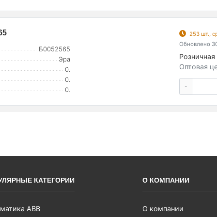
65
253 шт., 
Обновлено 30
Б0052565
Розничная 
Эра
Оптовая це
0.
0.
-
0.
УЛЯРНЫЕ КАТЕГОРИИ
О КОМПАНИИ
матика ABB
О компании