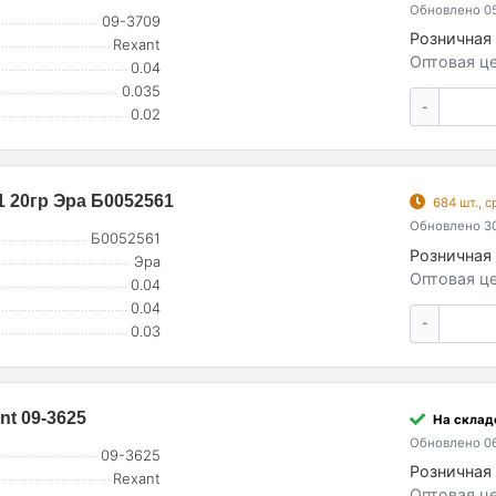
Обновлено 05
09-3709
Розничная 
Rexant
Оптовая це
0.04
0.035
-
0.02
 20гр Эра Б0052561
684 шт., 
Обновлено 30
Б0052561
Розничная 
Эра
Оптовая це
0.04
0.04
-
0.03
t 09-3625
На складе
Обновлено 06
09-3625
Розничная 
Rexant
Оптовая це