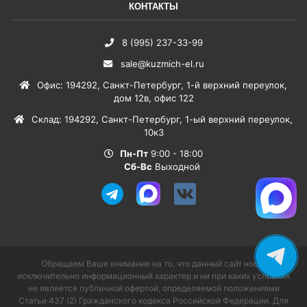
КОНТАКТЫ
8 (995) 237-33-99
sale@kuzmich-el.ru
Офис
:
194292
,
Санкт-Петербург
,
1-й верхний переулок,
дом 12в, офис 122
Склад
:
194292
,
Санкт-Петербург
,
1-ый верхний переулок,
10к3
Пн-Пт
9:00 - 18:00
Сб-Вс
Выходной
Обращаем Ваше внимание на то, что данный сайт носит
исключительно информационный характер и ни при каких условиях
не является публичной офертой, определяемой положениями
Статьи 437 (2) Гражданского кодекса Российской Федерации. Для