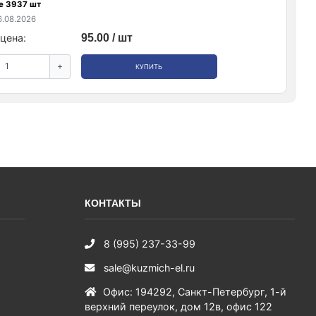
е 3937 шт
.08.2026
цена:
95.00 / шт
+
КУПИТЬ
КОНТАКТЫ
8 (995) 237-33-99
sale@kuzmich-el.ru
Офис
:
194292
,
Санкт-Петербург
,
1-й
верхний переулок, дом 12в, офис 122