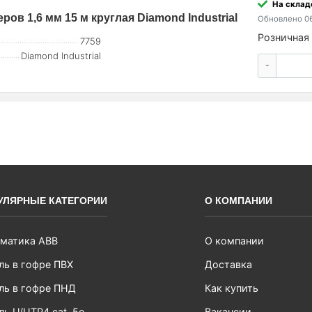
На склад
ров 1,6 мм 15 м круглая Diamond Industrial
Обновлено 06
Розничная 
7759
Diamond Industrial
-
УЛЯРНЫЕ КАТЕГОРИИ
О КОМПАНИИ
матика ABB
О компании
ль в гофре ПВХ
Доставка
ль в гофре ПНД
Как купить
ль U/UTP4 cat. 5e
Вакансии