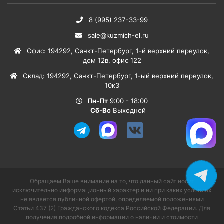
8 (995) 237-33-99
sale@kuzmich-el.ru
Офис
:
194292
,
Санкт-Петербург
,
1-й верхний переулок,
дом 12в, офис 122
Склад
:
194292
,
Санкт-Петербург
,
1-ый верхний переулок,
10к3
Пн-Пт
9:00 - 18:00
Сб-Вс
Выходной
Обращаем Ваше внимание на то, что данный сайт носит
исключительно информационный характер и ни при каких условиях
не является публичной офертой, определяемой положениями
Статьи 437 (2) Гражданского кодекса Российской Федерации. Для
получения подробной информации о наличии и стоимости