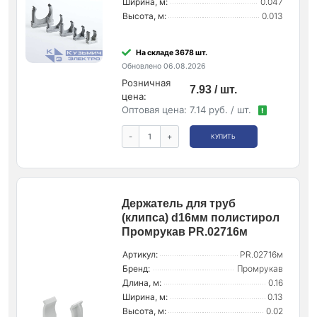
Ширина, м:
0.047
Высота, м:
0.013
На складе 3678 шт.
Обновлено 06.08.2026
Розничная
7.93 / шт.
цена:
Оптовая цена:
7.14 руб. / шт.
!
-
+
КУПИТЬ
Держатель для труб
(клипса) d16мм полистирол
Промрукав PR.02716м
Артикул:
PR.02716м
Бренд:
Промрукав
Длина, м:
0.16
Ширина, м:
0.13
Высота, м:
0.02