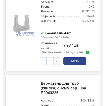
Артикул:
51025
Бренд:
DKC
Длина, м:
0.032875
Ширина, м:
0.023444
Высота, м:
0.027625
На складе 33255 шт.
Обновлено 06.08.2026
Розничная
7.93 / шт.
цена:
Оптовая цена:
7.14 руб. / шт.
!
-
+
КУПИТЬ
Держатель для труб
(клипса) d32мм сер. Эра
Б0043236
Артикул:
Б0043236
Бренд:
Эра