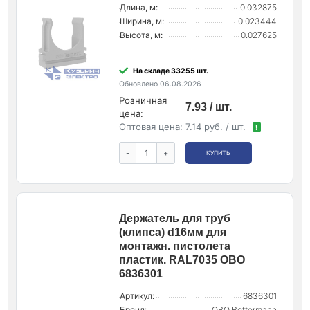
Длина, м:
0.032875
Ширина, м:
0.023444
Высота, м:
0.027625
На складе 33255 шт.
Обновлено 06.08.2026
Розничная
7.93 / шт.
цена:
Оптовая цена:
7.14 руб. / шт.
!
-
+
КУПИТЬ
Держатель для труб
(клипса) d16мм для
монтажн. пистолета
пластик. RAL7035 OBO
6836301
Артикул:
6836301
Бренд:
OBO Bettermann