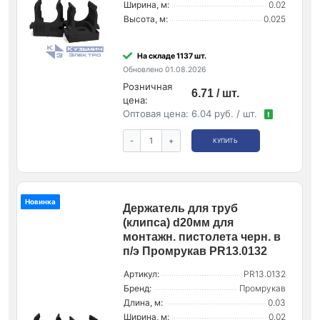
Ширина, м:
0.02
Высота, м:
0.025
На складе 1137 шт.
Обновлено 01.08.2026
Розничная
6.71 / шт.
цена:
Оптовая цена:
6.04 руб. / шт.
!
-
+
КУПИТЬ
Новинка
Держатель для труб
(клипса) d20мм для
монтажн. пистолета черн. в
п/э Промрукав PR13.0132
Артикул:
PR13.0132
Бренд:
Промрукав
Длина, м:
0.03
Ширина, м:
0.02