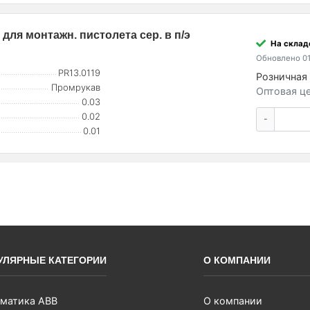
для монтажн. пистолета сер. в п/э
На склад
Обновлено 01
PR13.0119
Розничная 
Промрукав
Оптовая це
0.03
0.02
-
0.01
УЛЯРНЫЕ КАТЕГОРИИ
О КОМПАНИИ
матика ABB
О компании