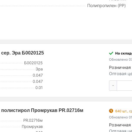
Полипропилен (PP)
 сер. Эра Б0020125
На складе
Обновлено 07
Б0020125
Розничная 
Эра
Оптовая це
0.047
0.047
-
0.01
м полистирол Промрукав PR.02716м
640 шт., 
Обновлено 01
PR.02716м
Розничная 
Промрукав
Оптовая це