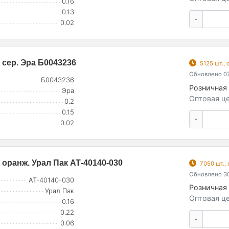
0.16
0.13
-
0.02
 сер. Эра Б0043236
5125 шт.,
Обновлено 07
Б0043236
Розничная 
Эра
Оптовая це
0.2
0.15
-
0.02
 оранж. Урал Пак АТ-40140-030
7050 шт.,
Обновлено 30
АТ-40140-030
Розничная 
Урал Пак
Оптовая це
0.16
0.22
-
0.06