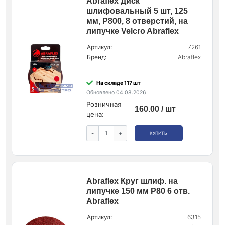
Abraflex Диск
шлифовальный 5 шт, 125
мм, Р800, 8 отверстий, на
липучке Velcro Abraflex
Артикул:
7261
Бренд:
Abraflex
На складе 117 шт
Обновлено 04.08.2026
Розничная
160.00 / шт
цена:
-
+
КУПИТЬ
Abraflex Круг шлиф. на
липучке 150 мм P80 6 отв.
Abraflex
Артикул:
6315