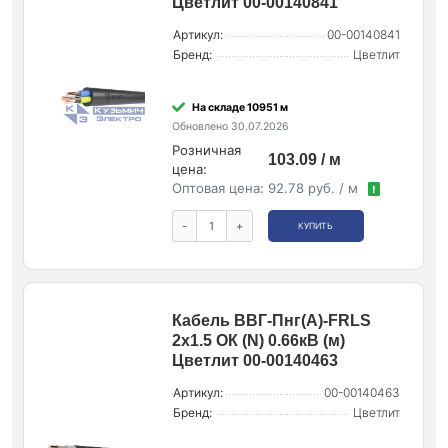
Цветлит 00-00140841
Артикул:
00-00140841
Бренд:
Цветлит
На складе 10951 м
Обновлено 30.07.2026
Розничная
103.09 / м
цена:
Оптовая цена:
92.78 руб. / м
!
-
+
КУПИТЬ
Кабель ВВГ-Пнг(А)-FRLS
2х1.5 ОК (N) 0.66кВ (м)
Цветлит 00-00140463
Артикул:
00-00140463
Бренд:
Цветлит