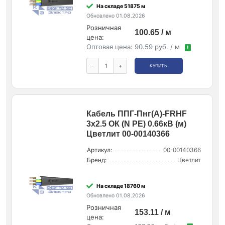
На складе 51875 м
Обновлено 01.08.2026
Розничная
100.65 / м
цена:
Оптовая цена:
90.59 руб. / м
!
-
+
КУПИТЬ
Кабель ППГ-Пнг(А)-FRHF
3х2.5 ОК (N PE) 0.66кВ (м)
Цветлит 00-00140366
Артикул:
00-00140366
Бренд:
Цветлит
На складе 18760 м
Обновлено 01.08.2026
Розничная
153.11 / м
цена: