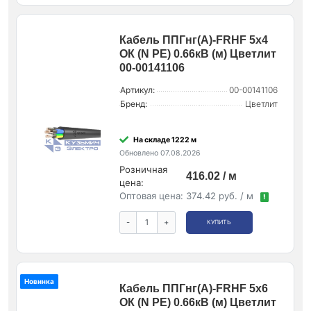
Кабель ППГнг(А)-FRHF 5х4
ОК (N PE) 0.66кВ (м) Цветлит
00-00141106
Артикул:
00-00141106
Бренд:
Цветлит
На складе 1222 м
Обновлено 07.08.2026
Розничная
416.02 / м
цена:
Оптовая цена:
374.42 руб. / м
!
-
+
КУПИТЬ
Новинка
Кабель ППГнг(А)-FRHF 5х6
ОК (N PE) 0.66кВ (м) Цветлит