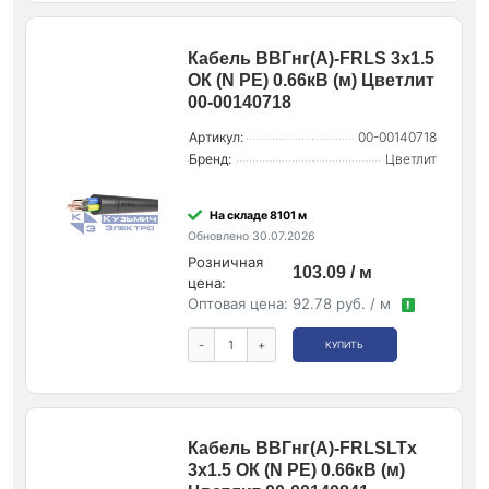
Кабель ВВГнг(А)-FRLS 3х1.5
ОК (N PE) 0.66кВ (м) Цветлит
00-00140718
Артикул:
00-00140718
Бренд:
Цветлит
На складе 8101 м
Обновлено 30.07.2026
Розничная
103.09 / м
цена:
Оптовая цена:
92.78 руб. / м
!
-
+
КУПИТЬ
Кабель ВВГнг(А)-FRLSLTx
3х1.5 ОК (N PE) 0.66кВ (м)