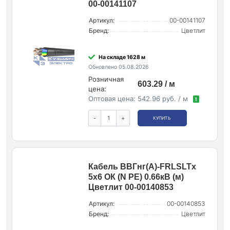
00-00141107
Артикул:
00-00141107
Бренд:
Цветлит
На складе 1628 м
Обновлено 05.08.2026
Розничная
603.29 / м
цена:
Оптовая цена:
542.96 руб. / м
!
-
+
КУПИТЬ
Кабель ВВГнг(А)-FRLSLTx
5х6 ОК (N PE) 0.66кВ (м)
Цветлит 00-00140853
Артикул:
00-00140853
Бренд:
Цветлит