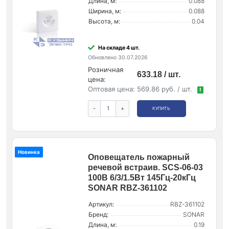
Длина, м:
0.088
Ширина, м:
0.088
Высота, м:
0.04
На складе 4 шт.
Обновлено 30.07.2026
Розничная
633.18 / шт.
цена:
Оптовая цена:
569.86 руб. / шт.
!
-
+
КУПИТЬ
Новинка
Оповещатель пожарный
речевой встраив. SCS-06-03
100В 6/3/1.5Вт 145Гц-20кГц
SONAR RBZ-361102
Артикул:
RBZ-361102
Бренд:
SONAR
Длина, м:
0.19