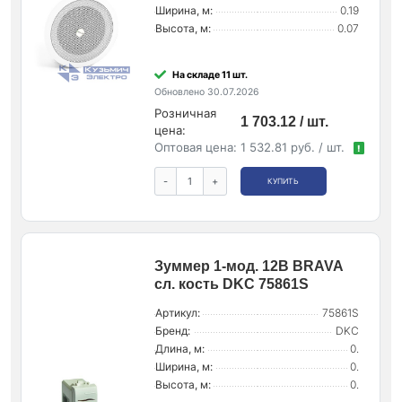
Ширина, м:
0.19
Высота, м:
0.07
На складе 11 шт.
Обновлено 30.07.2026
Розничная
1 703.12 / шт.
цена:
Оптовая цена:
1 532.81 руб. / шт.
!
-
+
КУПИТЬ
Зуммер 1-мод. 12В BRAVA
сл. кость DKC 75861S
Артикул:
75861S
Бренд:
DKC
Длина, м:
0.
Ширина, м:
0.
Высота, м:
0.