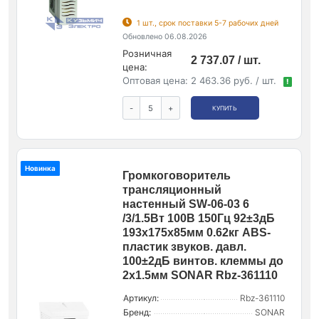
1 шт., срок поставки 5-7 рабочих дней
Обновлено 06.08.2026
Розничная
2 737.07 / шт.
цена:
Оптовая цена:
2 463.36 руб. / шт.
!
-
+
КУПИТЬ
Новинка
Громкоговоритель
трансляционный
настенный SW-06-03 6
/3/1.5Вт 100В 150Гц 92±3дБ
193х175х85мм 0.62кг ABS-
пластик звуков. давл.
100±2дБ винтов. клеммы до
2х1.5мм SONAR Rbz-361110
Артикул:
Rbz-361110
Бренд:
SONAR