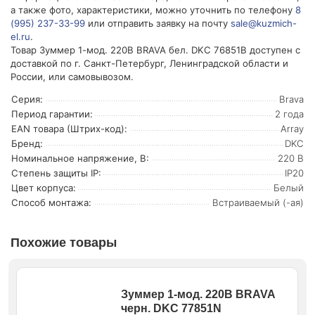
а также фото, характеристики, можно уточнить по телефону
8
(995) 237-33-99
или отправить заявку на почту
sale@kuzmich-
el.ru
.
Товар Зуммер 1-мод. 220В BRAVA бел. DKC 76851B доступен с
доставкой по г. Санкт-Петербург, Ленинградской области и
России, или самовывозом.
Серия:
Brava
Период гарантии:
2 года
EAN товара (Штрих-код):
Array
Бренд:
DKC
Номинальное напряжение, В:
220 В
Степень защиты IP:
IP20
Цвет корпуса:
Белый
Способ монтажа:
Встраиваемый (-ая)
Похожие товары
Зуммер 1-мод. 220В BRAVA
черн. DKC 77851N