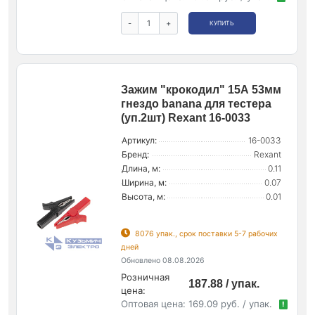
-
+
КУПИТЬ
Зажим "крокодил" 15А 53мм
гнездо banana для тестера
(уп.2шт) Rexant 16-0033
Артикул:
16-0033
Бренд:
Rexant
Длина, м:
0.11
Ширина, м:
0.07
Высота, м:
0.01
8076 упак., срок поставки 5-7 рабочих
дней
Обновлено 08.08.2026
Розничная
187.88 / упак.
цена:
Оптовая цена:
169.09 руб. / упак.
!