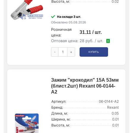
Высота, м:
0.02
На складе 3 шт.
Обновлено 05.08.2026
Розничная
31.11 / шт.
цена:
Оптовая цена:
28 руб. / шт.
!
-
+
КУПИТЬ
Зажим "крокодил" 15А 53мм
(блист.2шт) Rexant 06-0144-
A2
Артикул:
06-0144-A2
Бренд:
Rexant
Длина, м:
0.05
Ширина, м:
0.01
Высота, м:
0.01