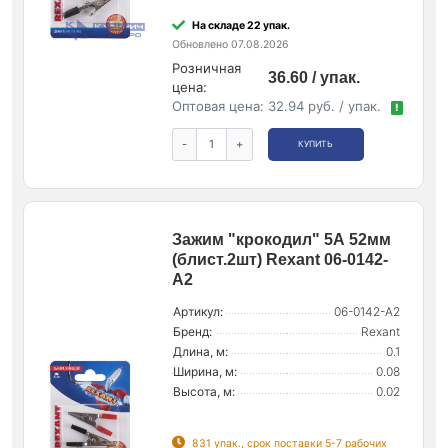
На складе 22 упак.
Обновлено 07.08.2026
Розничная
36.60 / упак.
цена:
Оптовая цена:
32.94 руб. / упак.
!
-
+
КУПИТЬ
Зажим "крокодил" 5А 52мм
(блист.2шт) Rexant 06-0142-
A2
Артикул:
06-0142-A2
Бренд:
Rexant
Длина, м:
0.1
Ширина, м:
0.08
Высота, м:
0.02
831 упак., срок поставки 5-7 рабочих