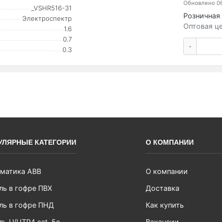
Обновлено 06
_VSHR516-31
Розничная 
Электроспектр
Оптовая це
1.6
0.7
-
0.3
УЛЯРНЫЕ КАТЕГОРИИ
О КОМПАНИИ
матика ABB
О компании
ль в гофре ПВХ
Доставка
ль в гофре ПНД
Как купить
ль U/UTP4 cat. 5e
Вакансии