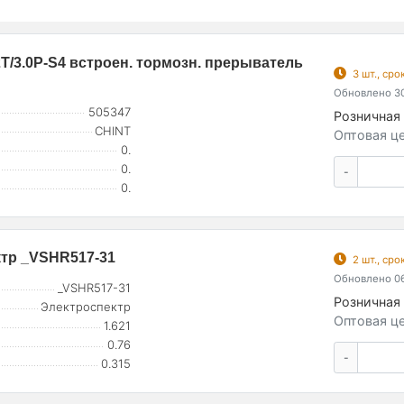
T/3.0P-S4 встроен. тормозн. прерыватель
3 шт., ср
Обновлено 30
505347
Розничная 
CHINT
Оптовая це
0.
0.
-
0.
ктр _VSHR517-31
2 шт., ср
Обновлено 06
_VSHR517-31
Розничная 
Электроспектр
Оптовая це
1.621
0.76
-
0.315