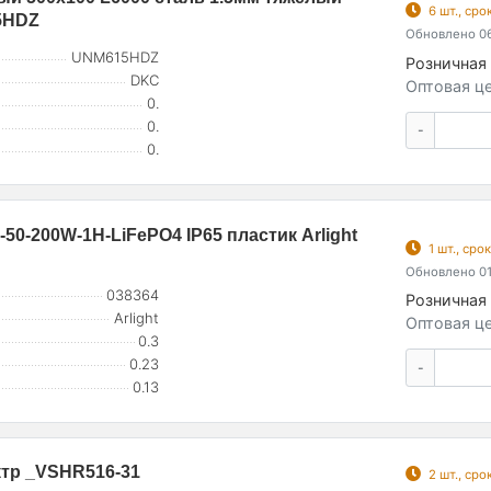
6 шт., ср
15HDZ
Обновлено 06
UNM615HDZ
Розничная 
DKC
Оптовая це
0.
0.
-
0.
0-200W-1H-LiFePO4 IP65 пластик Arlight
1 шт., ср
Обновлено 01
038364
Розничная 
Arlight
Оптовая це
0.3
0.23
-
0.13
ктр _VSHR516-31
2 шт., ср