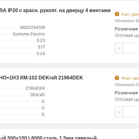
 IP20 с красн. рукоят. на дверцу 4 винтами
4 шт., ср
Обновлено 30
MSD125410R
Розничная 
Systeme Electric
Оптовая це
0.23
0.17
-
0.24
НО+1НЗ КМ-102 DEKraft 21964DEK
18 шт., с
Обновлено 30
21964DEK
Розничная 
DEKraft
Оптовая це
0.
0.
-
0.
й 500х100 L6000 сталь 1.5мм тяжелый