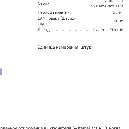
Аппараты
Серия:
SystemePact ACB
Период гарантии:
5 лет
EAN товара (Штрих-
Array
код):
Бренд:
Systeme Electric
Единица измерения:
штук
овенное отключение выключателя SystemePact ACB, когда