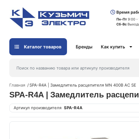
Время раб
Пн-Пт
9:00 -
Сб-Вс
Выход
Каталог товаров
Бренды
Как купить
Главная
SPA-R4A | Замедлитель расцепителя MN 400В AC SE
SPA-R4A | Замедлитель расцеп
Артикул производителя
SPA-R4A