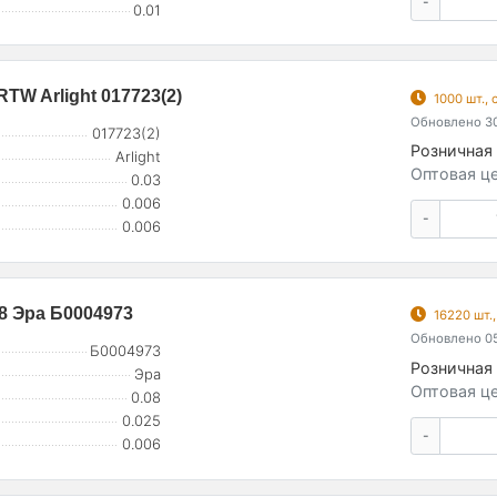
-
0.01
TW Arlight 017723(2)
1000 шт.,
Обновлено 30
017723(2)
Розничная 
Arlight
Оптовая це
0.03
0.006
-
0.006
8 Эра Б0004973
16220 шт.
Обновлено 05
Б0004973
Розничная 
Эра
Оптовая це
0.08
0.025
-
0.006