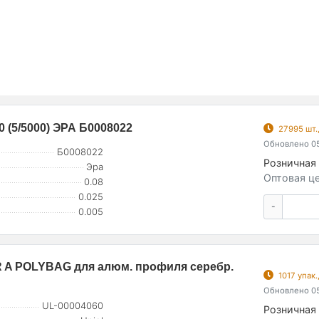
0 (5/5000) ЭРА Б0008022
27995 шт.
Обновлено 05
Б0008022
Розничная 
Эра
Оптовая це
0.08
0.025
-
0.005
R A POLYBAG для алюм. профиля серебр.
1017 упак
Обновлено 05
UL-00004060
Розничная 