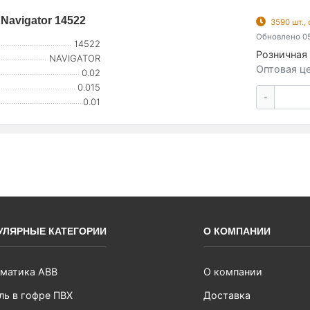
Navigator 14522
3590 шт.,
Обновлено 05
14522
Розничная 
NAVIGATOR
Оптовая це
0.02
0.015
-
0.01
УЛЯРНЫЕ КАТЕГОРИИ
О КОМПАНИИ
матика ABB
О компании
ль в гофре ПВХ
Доставка