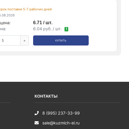
 срок поставки 5-7 рабочих дней
.08.2026
цена:
6.71 / шт.
на:
6.04 руб. / шт.
!
+
КУПИТЬ
КОНТАКТЫ
8 (995) 237-33-99
sale@kuzmich-el.ru