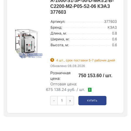
A-1000-S1-3P-50-D-MR5.2-B-
C2200-M2-P05-S2-06 КЭАЗ
377603
Артикул:
377603
Бренд:
КЭАЗ
Длина, м:
0.8
Ширина, м:
0.6
Высота, м:
0.6
4 шт., срок поставки 5-7 рабочих дней
Обновлено 08.08.2026
Розничная
750 153.60 / шт.
цена:
Оптовая цена:
675 138.24 руб. / шт.
!
-
+
КУПИТЬ