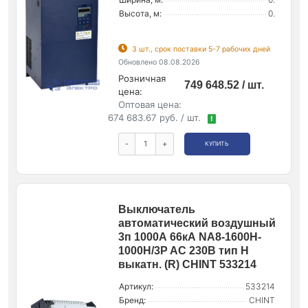
Высота, м:
0.
3 шт., срок поставки 5-7 рабочих дней
Обновлено 08.08.2026
Розничная
749 648.52 / шт.
цена:
Оптовая цена:
674 683.67 руб. / шт.
!
-
+
КУПИТЬ
Выключатель
автоматический воздушный
3п 1000А 66кА NA8-1600H-
1000H/3P AC 230В тип H
выкатн. (R) CHINT 533214
Артикул:
533214
Бренд:
CHINT