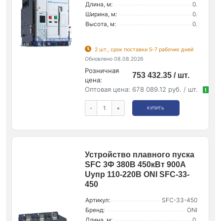
Длина, м:
0.
Ширина, м:
0.
Высота, м:
0.
2 шт., срок поставки 5-7 рабочих дней
Обновлено 08.08.2026
Розничная
753 432.35 / шт.
цена:
Оптовая цена:
678 089.12 руб. / шт.
!
-
+
КУПИТЬ
Устройство плавного пуска
SFC 3Ф 380В 450кВт 900А
Uупр 110-220В ONI SFC-33-
450
Артикул:
SFC-33-450
Бренд:
ONI
Длина, м:
0.