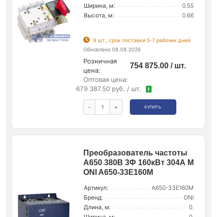
Ширина, м:
0.55
Высота, м:
0.66
9 шт., срок поставки 5-7 рабочих дней
Обновлено 08.08.2026
Розничная
754 875.00 / шт.
цена:
Оптовая цена:
679 387.50 руб. / шт.
!
-
+
КУПИТЬ
Преобразователь частоты
A650 380В 3Ф 160кВт 304А M
ONI A650-33E160M
Артикул:
A650-33E160M
Бренд:
ONI
Длина, м:
0.
Ширина, м:
0.