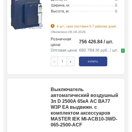
Ширина, м:
0.
Высота, м:
0.
4 шт., срок поставки 5-7 рабочих дней
Обновлено 08.08.2026
Розничная
756 426.84 / шт.
цена:
Оптовая цена:
680 784.16 руб. / шт.
!
-
+
КУПИТЬ
Выключатель
автоматический воздушный
3п D 2500А 65кА AC ВА77
W3P EA выдвижн. с
комплектом аксессуаров
MASTER IEK MI-ACB10-3WD-
065-2500-ACF