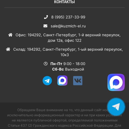
КОНТАКТЫ
8 (995) 237-33-99
sale@kuzmich-el.ru
Офис
:
194292
,
Санкт-Петербург
,
1-й верхний переулок,
дом 12в, офис 122
Склад
:
194292
,
Санкт-Петербург
,
1-ый верхний переулок,
10к3
Пн-Пт
9:00 - 18:00
Сб-Вс
Выходной
Обращаем Ваше внимание на то, что данный сайт носит
исключительно информационный характер и ни при каких условиях
не является публичной офертой, определяемой положениями
Статьи 437 (2) Гражданского кодекса Российской Федерации. Для