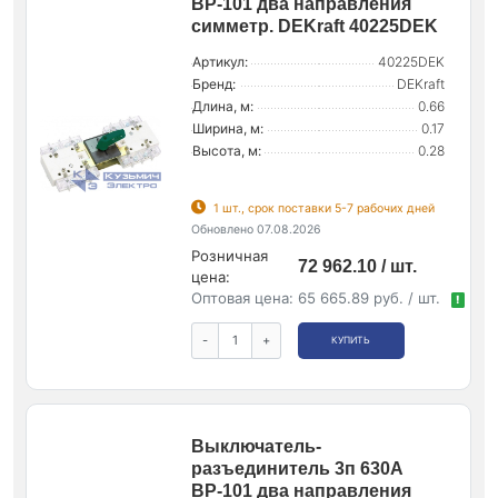
ВР-101 два направления
симметр. DEKraft 40225DEK
Артикул:
40225DEK
Бренд:
DEKraft
Длина, м:
0.66
Ширина, м:
0.17
Высота, м:
0.28
1 шт., срок поставки 5-7 рабочих дней
Обновлено 07.08.2026
Розничная
72 962.10 / шт.
цена:
Оптовая цена:
65 665.89 руб. / шт.
!
-
+
КУПИТЬ
Выключатель-
разъединитель 3п 630А
ВР-101 два направления