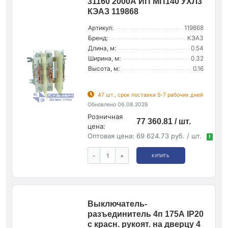
31160 2000А ИП МП140 УХЛ3
КЭАЗ 119868
Артикул:
119868
Бренд:
КЭАЗ
Длина, м:
0.54
Ширина, м:
0.32
Высота, м:
0.16
47 шт., срок поставки 5-7 рабочих дней
Обновлено 06.08.2026
Розничная
77 360.81 / шт.
цена:
Оптовая цена:
69 624.73 руб. / шт.
!
-
+
КУПИТЬ
Выключатель-
разъединитель 4п 175А IP20
с красн. рукоят. на дверцу 4