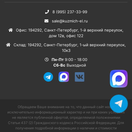
8 (995) 237-33-99
sale@kuzmich-el.ru
Офис
:
194292
,
Санкт-Петербург
,
1-й верхний переулок,
дом 12в, офис 122
Склад
:
194292
,
Санкт-Петербург
,
1-ый верхний переулок,
10к3
Пн-Пт
9:00 - 18:00
Сб-Вс
Выходной
Обращаем Ваше внимание на то, что данный сайт носит
исключительно информационный характер и ни при каких условиях
не является публичной офертой, определяемой положениями
Статьи 437 (2) Гражданского кодекса Российской Федерации. Для
получения подробной информации о наличии и стоимости