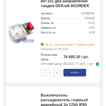
ВР-101 два направления
тандем DEKraft 40109DEK
Артикул:
40109DEK
Бренд:
DEKraft
Длина, м:
0.33
Ширина, м:
0.32
Высота, м:
0.28
26 шт., срок поставки 5-7 рабочих дней
Обновлено 07.08.2026
Розничная
76 695.30 / шт.
цена:
Оптовая цена:
69 025.77 руб. / шт.
!
-
+
КУПИТЬ
Выключатель-
разъединитель главный
аварийный 3п 125А IP65