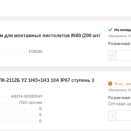
На склад
м для монтажных пистолетов IN80 (200 шт/
Обновлено 11
Розничная 
FD80IN
-
-2112Б У2 1НО+1НЗ 10А IP67 ступень 3
19 шт., с
Обновлено 01
A8014-80085541
Розничная 
ПЭО прочее
Оптовая це
0.
0.
-
0.