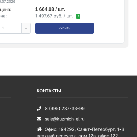
.07.2026
цена:
1 664.08 / шт.
на:
1 497.67 руб. / шт.
!
+
КУПИТЬ
КОНТАКТЫ
8 (995) 237-33-99
sale@kuzmich-el.ru
Офис
:
194292
,
Санкт-Петербург
,
1-й
верхний переулок, дом 12в, офис 122