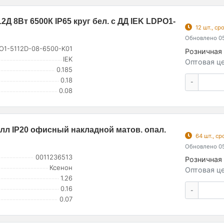
 8Вт 6500К IP65 круг бел. с ДД IEK LDPO1-
12 шт., с
Обновлено 05
O1-5112D-08-6500-K01
Розничная 
IEK
Оптовая це
0.185
0.18
-
0.08
лл IP20 офисный накладной матов. опал.
64 шт., с
Обновлено 05
0011236513
Розничная 
Ксенон
Оптовая це
1.26
0.16
-
0.07