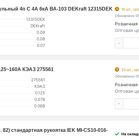
льный 4п C 4А 6кА ВА-103 DEKraft 12315DEK
16 шт., с
Обновлено 05
12315DEK
Розничная 
DEKraft
Оптовая це
0.09
0.08
-
0.07
-125~160А КЭАЗ 275561
33 шт., с
Обновлено 05
275561
Розничная 
КЭАЗ
Оптовая це
0.125
0.078
-
0.068
 82) стандартная рукоятка IEK MI-CS10-016-
На складе