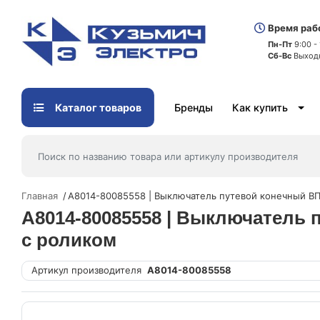
Время раб
Пн-Пт
9:00 -
Сб-Вс
Выход
Каталог товаров
Бренды
Как купить
Главная
A8014-80085558 | Выключатель путевой конечный ВПК
A8014-80085558 | Выключатель 
с роликом
Артикул производителя
A8014-80085558