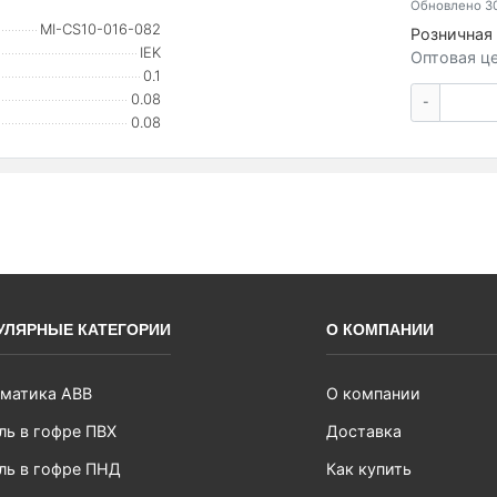
Обновлено 30
MI-CS10-016-082
Розничная 
IEK
Оптовая це
0.1
0.08
-
0.08
УЛЯРНЫЕ КАТЕГОРИИ
О КОМПАНИИ
матика ABB
О компании
ль в гофре ПВХ
Доставка
ль в гофре ПНД
Как купить