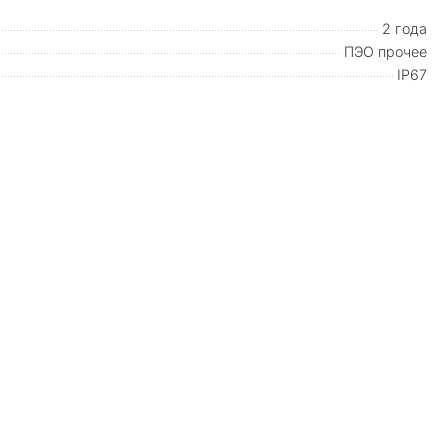
2 года
ПЭО прочее
IP67