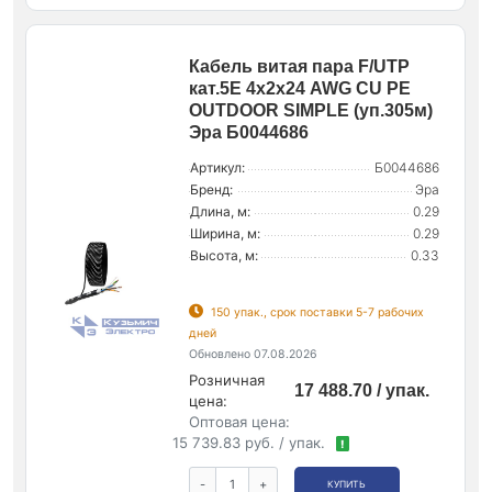
Кабель витая пара F/UTP
кат.5E 4х2х24 AWG CU PE
OUTDOOR SIMPLE (уп.305м)
Эра Б0044686
Артикул:
Б0044686
Бренд:
Эра
Длина, м:
0.29
Ширина, м:
0.29
Высота, м:
0.33
150 упак., срок поставки 5-7 рабочих
дней
Обновлено 07.08.2026
Розничная
17 488.70 / упак.
цена:
Оптовая цена:
15 739.83 руб. / упак.
!
-
+
КУПИТЬ