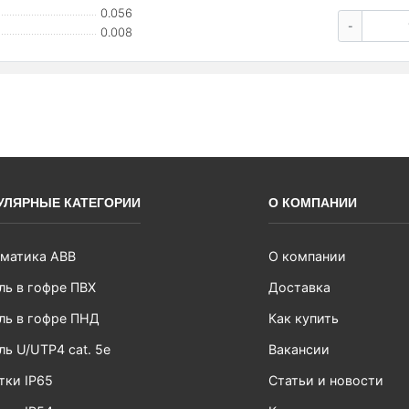
0.056
-
0.008
УЛЯРНЫЕ КАТЕГОРИИ
О КОМПАНИИ
матика ABB
О компании
ль в гофре ПВХ
Доставка
ль в гофре ПНД
Как купить
ль U/UTP4 cat. 5e
Вакансии
тки IP65
Статьи и новости