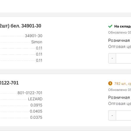
шт) бел. 34901-30
На складе
Обновлено 05
34901-30
Розничная 
Simon
Оптовая це
0.11
0.11
-
0.11
0122-701
782 шт., 
Обновлено 05
801-0122-701
Розничная 
LEZARD
Оптовая це
0.0915
0.0405
-
0.0375