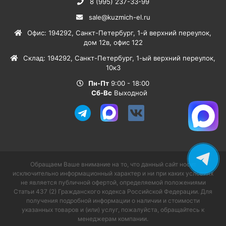
8 (995) 237-33-99
sale@kuzmich-el.ru
Офис
:
194292
,
Санкт-Петербург
,
1-й верхний переулок,
дом 12в, офис 122
Склад
:
194292
,
Санкт-Петербург
,
1-ый верхний переулок,
10к3
Пн-Пт
9:00 - 18:00
Сб-Вс
Выходной
Обращаем Ваше внимание на то, что данный сайт носит
исключительно информационный характер и ни при каких условиях
не является публичной офертой, определяемой положениями
Статьи 437 (2) Гражданского кодекса Российской Федерации. Для
получения подробной информации о наличии и стоимости
указанных товаров и (или) услуг, пожалуйста, обращайтесь к
менеджерам компании.