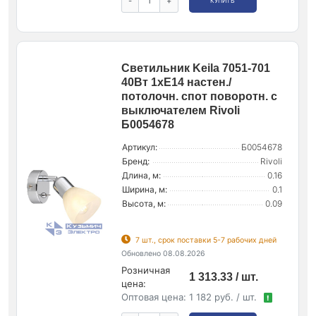
-
+
КУПИТЬ
Светильник Keila 7051-701
40Вт 1хE14 настен./
потолочн. спот поворотн. с
выключателем Rivoli
Б0054678
Артикул:
Б0054678
Бренд:
Rivoli
Длина, м:
0.16
Ширина, м:
0.1
Высота, м:
0.09
7 шт., срок поставки 5-7 рабочих дней
Обновлено 08.08.2026
Розничная
1 313.33 / шт.
цена:
Оптовая цена:
1 182 руб. / шт.
!