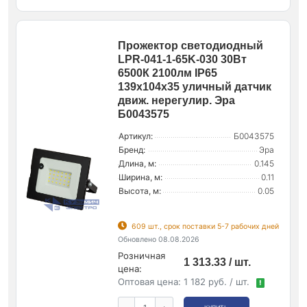
Прожектор светодиодный
LPR-041-1-65K-030 30Вт
6500К 2100лм IP65
139х104х35 уличный датчик
движ. нерегулир. Эра
Б0043575
Артикул:
Б0043575
Бренд:
Эра
Длина, м:
0.145
Ширина, м:
0.11
Высота, м:
0.05
609 шт., срок поставки 5-7 рабочих дней
Обновлено 08.08.2026
Розничная
1 313.33 / шт.
цена:
Оптовая цена:
1 182 руб. / шт.
!