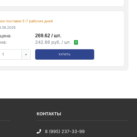
срок поставки 5-7 рабочих дней
.08.2026
цена:
269.62 / шт.
на:
242.66 руб. / шт.
!
+
КУПИТЬ
КОНТАКТЫ
8 (995) 237-33-99