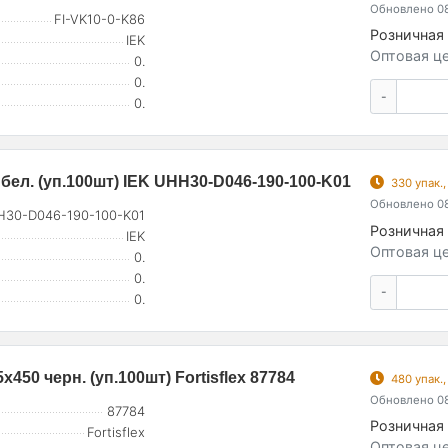
Обновлено 08
FI-VK10-0-K86
Розничная 
IEK
Оптовая це
0.
0.
-
0.
бел. (уп.100шт) IEK UHH30-D046-190-100-K01
330 упак.
Обновлено 08
30-D046-190-100-K01
Розничная 
IEK
Оптовая це
0.
0.
-
0.
50 черн. (уп.100шт) Fortisflex 87784
480 упак.
Обновлено 08
87784
Розничная 
Fortisflex
Оптовая це