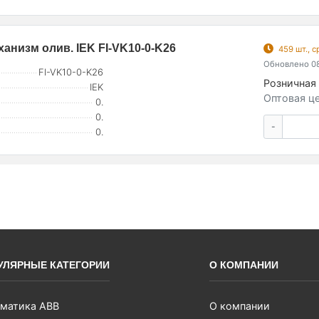
анизм олив. IEK FI-VK10-0-K26
459 шт., 
Обновлено 08
FI-VK10-0-K26
Розничная 
IEK
Оптовая це
0.
0.
-
0.
УЛЯРНЫЕ КАТЕГОРИИ
О КОМПАНИИ
матика ABB
О компании