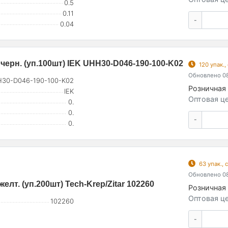
0.5
0.11
-
0.04
черн. (уп.100шт) IEK UHH30-D046-190-100-K02
120 упак.
Обновлено 08
30-D046-190-100-K02
Розничная 
IEK
Оптовая це
0.
0.
-
0.
63 упак.,
Обновлено 08
т. (уп.200шт) Tech-Krep/Zitar 102260
Розничная 
Оптовая це
102260
-