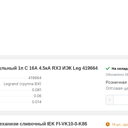
льный 1п C 16А 4.5кА RX3 ИЭК Leg 419664
На склад
Обновлено 08
419664
Розничная 
Legrand (группа IEK)
Оптовая це
0.081
0.06
-
0.014
еханизм сливочный IEK FI-VK10-0-K86
74 шт., с