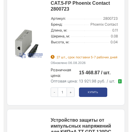
CAT.5-FP Phoenix Contact
2800723
Артикул:
2800723
Бренд:
Phoenix Contact
Длина, м:
0.11
Ширина, м:
0.08
Высота, м:
0.04
27 шт., срок поставки 5-7 рабочих дней
Обновлено 06.08.2026
Розничная
15 468.87 / шт.
цена:
Оптовая цена:
13 921.98 руб. / шт.
!
-
+
КУПИТЬ
Устройство защиты от
импульсных напряжений
для КИПиА TT-GDT-120DC