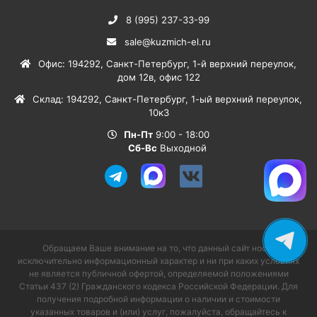
8 (995) 237-33-99
sale@kuzmich-el.ru
Офис
:
194292
,
Санкт-Петербург
,
1-й верхний переулок,
дом 12в, офис 122
Склад
:
194292
,
Санкт-Петербург
,
1-ый верхний переулок,
10к3
Пн-Пт
9:00 - 18:00
Сб-Вс
Выходной
Обращаем Ваше внимание на то, что данный сайт носит
исключительно информационный характер и ни при каких условиях
не является публичной офертой, определяемой положениями
Статьи 437 (2) Гражданского кодекса Российской Федерации. Для
получения подробной информации о наличии и стоимости
указанных товаров и (или) услуг, пожалуйста, обращайтесь к