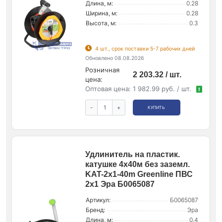
Длина, м:
0.28
Ширина, м:
0.28
Высота, м:
0.3
4 шт., срок поставки 5-7 рабочих дней
Обновлено 08.08.2026
Розничная
2 203.32 / шт.
цена:
Оптовая цена:
1 982.99 руб. / шт.
!
-
+
КУПИТЬ
Удлинитель на пластик.
катушке 4х40м без заземл.
KAT-2x1-40m Greenline ПВС
2х1 Эра Б0065087
Артикул:
Б0065087
Бренд:
Эра
Длина, м:
0.4