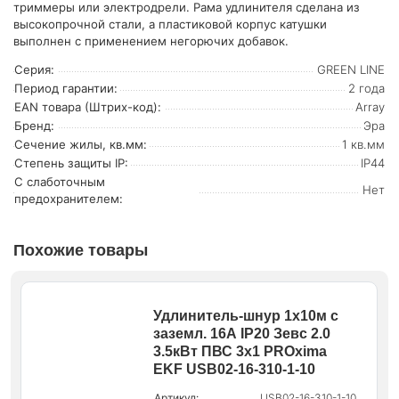
триммеры или электродрели. Рама удлинителя сделана из
высокопрочной стали, а пластиковой корпус катушки
выполнен с применением негорючих добавок.
Серия:
GREEN LINE
Период гарантии:
2 года
EAN товара (Штрих-код):
Array
Бренд:
Эра
Сечение жилы, кв.мм:
1 кв.мм
Степень защиты IP:
IP44
С слаботочным
Нет
предохранителем:
Похожие товары
Удлинитель-шнур 1х10м с
заземл. 16А IP20 Зевс 2.0
3.5кВт ПВС 3х1 PROxima
EKF USB02-16-310-1-10
Артикул:
USB02-16-310-1-10