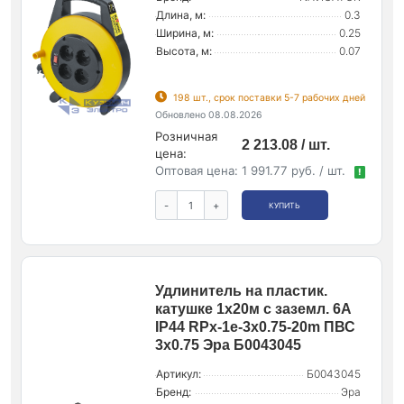
Длина, м:
0.3
Ширина, м:
0.25
Высота, м:
0.07
198 шт., срок поставки 5-7 рабочих дней
Обновлено 08.08.2026
Розничная
2 213.08 / шт.
цена:
Оптовая цена:
1 991.77 руб. / шт.
!
-
+
КУПИТЬ
Удлинитель на пластик.
катушке 1х20м с заземл. 6А
IP44 RPx-1e-3х0.75-20m ПВС
3х0.75 Эра Б0043045
Артикул:
Б0043045
Бренд:
Эра