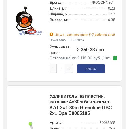
Бренд:
PROCONNECT
Длина, м:
0.23
Ширина, м:
0.27
Высота, м:
0.35
28 шт., срок поставки 5-7 рабочих дней
Обновлено 08.08.2026
Розничная
2 350.33 / шт.
цена:
Оптовая цена:
2 115.30 руб. / шт.
!
-
+
КУПИТЬ
Удлинитель на пластик.
катушке 4х30м без заземл.
KAT-2x1-30m Greenline ПВС
2х1 Эра Б0065105
Артикул:
Б0065105
Бренд:
Эра