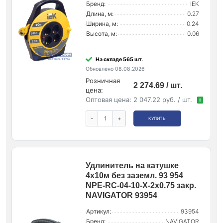
Бренд:
IEK
Длина, м:
0.27
Ширина, м:
0.24
Высота, м:
0.06
На складе 565 шт.
Обновлено 08.08.2026
Розничная
2 274.69 / шт.
цена:
Оптовая цена:
2 047.22 руб. / шт.
!
-
+
КУПИТЬ
Удлинитель на катушке
4х10м без заземл. 93 954
NPE-RС-04-10-X-2х0.75 закр.
NAVIGATOR 93954
Артикул:
93954
Бренд:
NAVIGATOR