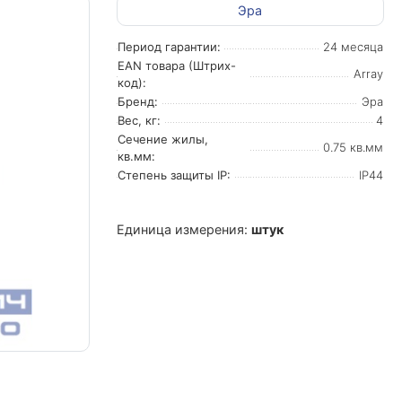
Эра
Период гарантии:
24 месяца
EAN товара (Штрих-
Array
код):
Бренд:
Эра
Вес, кг:
4
Сечение жилы,
0.75 кв.мм
кв.мм:
Степень защиты IP:
IP44
Единица измерения:
штук