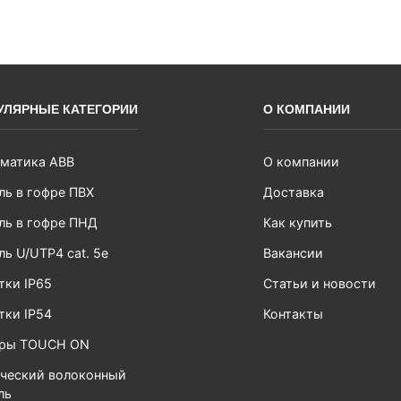
УЛЯРНЫЕ КАТЕГОРИИ
О КОМПАНИИ
матика ABB
О компании
ль в гофре ПВХ
Доставка
ль в гофре ПНД
Как купить
ль U/UTP4 cat. 5e
Вакансии
тки IP65
Статьи и новости
тки IP54
Контакты
ары TOUCH ON
ческий волоконный
ль