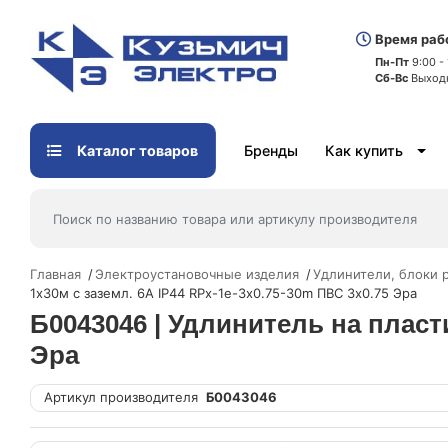
Время раб
Пн-Пт
9:00 -
Сб-Вс
Выход
Каталог товаров
Бренды
Как купить
Главная
Электроустановочные изделия
Удлинители, блоки 
1х30м с заземл. 6А IP44 RPx-1e-3х0.75-30m ПВС 3х0.75 Эра
Б0043046 | Удлинитель на пласти
Эра
Артикул производителя
Б0043046