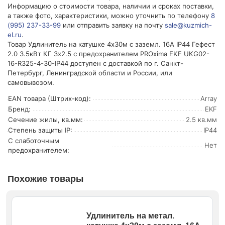
Информацию о стоимости товара, наличии и сроках поставки,
а также фото, характеристики, можно уточнить по телефону
8
(995) 237-33-99
или отправить заявку на почту
sale@kuzmich-
el.ru
.
Товар Удлинитель на катушке 4х30м с заземл. 16А IP44 Гефест
2.0 3.5кВт КГ 3х2.5 с предохранителем PROxima EKF UKG02-
16-R325-4-30-IP44 доступен с доставкой по г. Санкт-
Петербург, Ленинградской области и России, или
самовывозом.
EAN товара (Штрих-код):
Array
Бренд:
EKF
Сечение жилы, кв.мм:
2.5 кв.мм
Степень защиты IP:
IP44
С слаботочным
Нет
предохранителем:
Похожие товары
Удлинитель на метал.