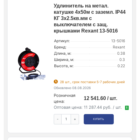
Удлинитель на метал.
катушке 4х50м с заземл. IP44
КГ 3х2.5кв.мм с
выключателем с защ.
крышками Rexant 13-5016
Артикул:
13-5016
Бренд:
Rexant
Длина, м:
0.38
Ширина, м:
0.3
Высота, м:
0.22
28 шт., срок поставки 5-7 рабочих дней
Обновлено 08.08.2026
Розничная
12 541.60 / шт.
цена:
Оптовая цена:
11 287.44 руб. / шт.
!
-
+
КУПИТЬ