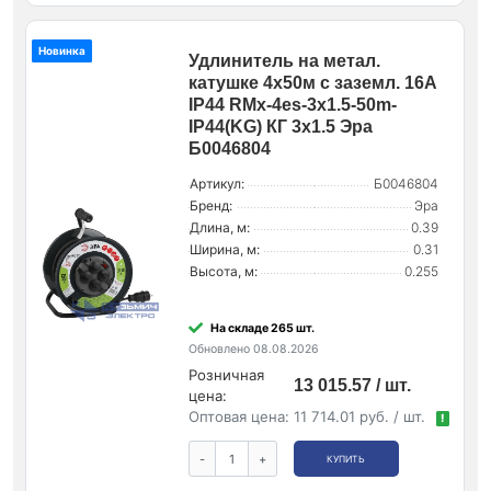
Новинка
Удлинитель на метал.
катушке 4х50м с заземл. 16А
IP44 RMx-4es-3х1.5-50m-
IP44(KG) КГ 3х1.5 Эра
Б0046804
Артикул:
Б0046804
Бренд:
Эра
Длина, м:
0.39
Ширина, м:
0.31
Высота, м:
0.255
На складе 265 шт.
Обновлено 08.08.2026
Розничная
13 015.57 / шт.
цена:
Оптовая цена:
11 714.01 руб. / шт.
!
-
+
КУПИТЬ