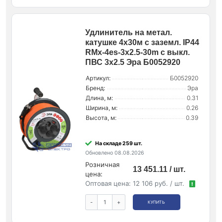
Удлинитель на метал.
катушке 4х30м с заземл. IP44
RMx-4es-3x2.5-30m с выкл.
ПВС 3х2.5 Эра Б0052920
Артикул:
Б0052920
Бренд:
Эра
Длина, м:
0.31
Ширина, м:
0.26
Высота, м:
0.39
На складе 259 шт.
Обновлено 08.08.2026
Розничная
13 451.11 / шт.
цена:
Оптовая цена:
12 106 руб. / шт.
!
-
+
КУПИТЬ