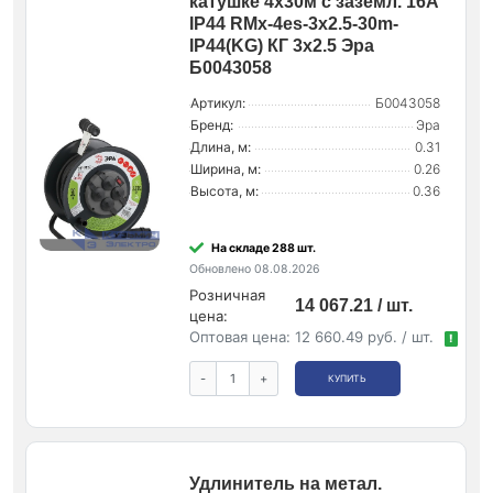
катушке 4х30м с заземл. 16А
IP44 RMx-4es-3х2.5-30m-
IP44(KG) КГ 3х2.5 Эра
Б0043058
Артикул:
Б0043058
Бренд:
Эра
Длина, м:
0.31
Ширина, м:
0.26
Высота, м:
0.36
На складе 288 шт.
Обновлено 08.08.2026
Розничная
14 067.21 / шт.
цена:
Оптовая цена:
12 660.49 руб. / шт.
!
-
+
КУПИТЬ
Удлинитель на метал.