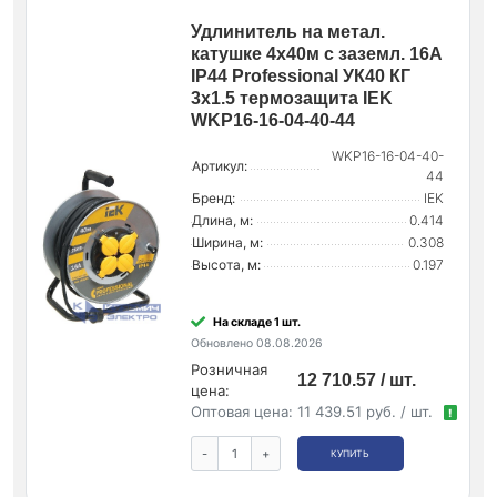
Удлинитель на метал.
катушке 4х40м с заземл. 16А
IP44 Professional УК40 КГ
3х1.5 термозащита IEK
WKP16-16-04-40-44
WKP16-16-04-40-
Артикул:
44
Бренд:
IEK
Длина, м:
0.414
Ширина, м:
0.308
Высота, м:
0.197
На складе 1 шт.
Обновлено 08.08.2026
Розничная
12 710.57 / шт.
цена:
Оптовая цена:
11 439.51 руб. / шт.
!
-
+
КУПИТЬ