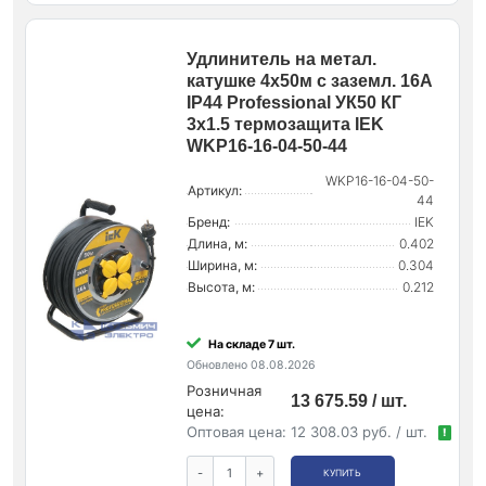
Удлинитель на метал.
катушке 4х50м с заземл. 16А
IP44 Professional УК50 КГ
3х1.5 термозащита IEK
WKP16-16-04-50-44
WKP16-16-04-50-
Артикул:
44
Бренд:
IEK
Длина, м:
0.402
Ширина, м:
0.304
Высота, м:
0.212
На складе 7 шт.
Обновлено 08.08.2026
Розничная
13 675.59 / шт.
цена:
Оптовая цена:
12 308.03 руб. / шт.
!
-
+
КУПИТЬ