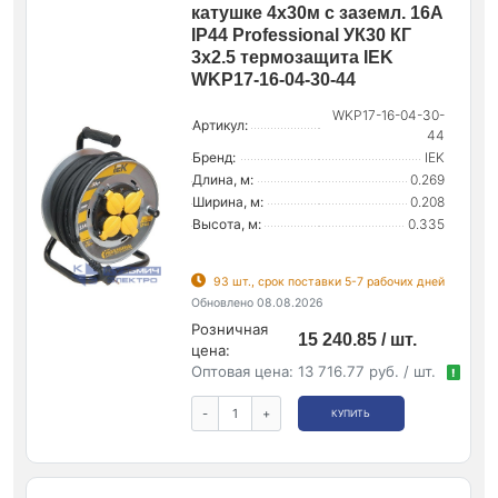
катушке 4х30м с заземл. 16А
IP44 Professional УК30 КГ
3х2.5 термозащита IEK
WKP17-16-04-30-44
WKP17-16-04-30-
Артикул:
44
Бренд:
IEK
Длина, м:
0.269
Ширина, м:
0.208
Высота, м:
0.335
93 шт., срок поставки 5-7 рабочих дней
Обновлено 08.08.2026
Розничная
15 240.85 / шт.
цена:
Оптовая цена:
13 716.77 руб. / шт.
!
-
+
КУПИТЬ