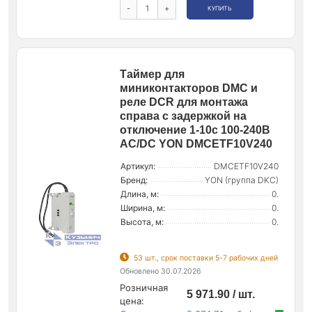
-
+
КУПИТЬ
Таймер для
миниконтакторов DMC и
реле DCR для монтажа
справа с задержкой на
отключение 1-10с 100-240В
AC/DC YON DMCETF10V240
Артикул:
DMCETF10V240
Бренд:
YON (группа DKC)
Длина, м:
0.
Ширина, м:
0.
Высота, м:
0.
53 шт., срок поставки 5-7 рабочих дней
Обновлено 30.07.2026
Розничная
5 971.90 / шт.
цена: