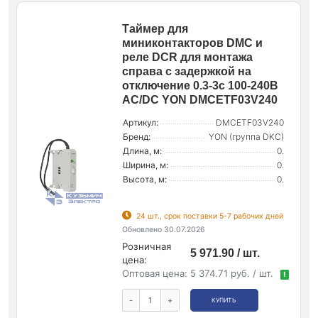
Таймер для
миниконтакторов DMC и
реле DCR для монтажа
справа с задержкой на
отключение 0.3-3с 100-240В
AC/DC YON DMCETF03V240
Артикул:
DMCETF03V240
Бренд:
YON (группа DKC)
Длина, м:
0.
Ширина, м:
0.
Высота, м:
0.
24 шт., срок поставки 5-7 рабочих дней
Обновлено 30.07.2026
Розничная
5 971.90 / шт.
цена:
Оптовая цена:
5 374.71 руб. / шт.
!
-
+
КУПИТЬ