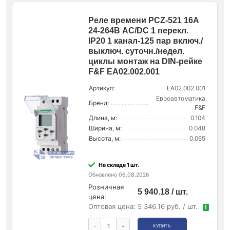
Реле времени PCZ-521 16А
24-264В AC/DC 1 перекл.
IP20 1 канал-125 пар включ./
выключ. суточн./недел.
циклы монтаж на DIN-рейке
F&F EA02.002.001
Артикул:
EA02.002.001
Евроавтоматика
Бренд:
F&F
Длина, м:
0.104
Ширина, м:
0.048
Высота, м:
0.065
На складе 1 шт.
Обновлено 06.08.2026
Розничная
5 940.18 / шт.
цена:
Оптовая цена:
5 346.16 руб. / шт.
!
-
+
КУПИТЬ