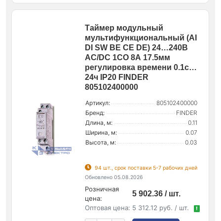
Таймер модульный
мультифункциональный (AI
DI SW BE CE DE) 24…240В
AC/DC 1CO 8А 17.5мм
регулировка времени 0.1с…
24ч IP20 FINDER
805102400000
Артикул:
805102400000
Бренд:
FINDER
Длина, м:
0.11
Ширина, м:
0.07
Высота, м:
0.03
94 шт., срок поставки 5-7 рабочих дней
Обновлено 05.08.2026
Розничная
5 902.36 / шт.
цена:
Оптовая цена:
5 312.12 руб. / шт.
!