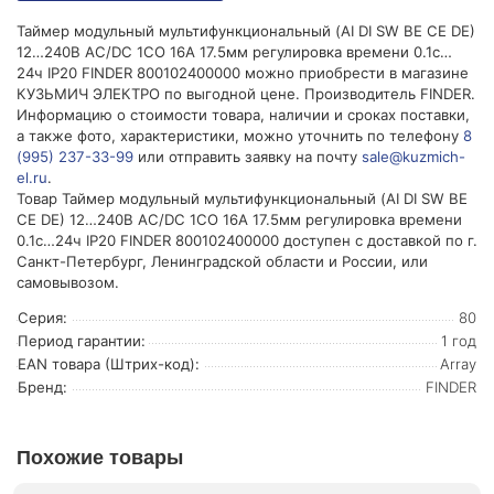
Таймер модульный мультифункциональный (AI DI SW BE CE DE)
12…240В AC/DC 1CO 16А 17.5мм регулировка времени 0.1с…
24ч IP20 FINDER 800102400000 можно приобрести в магазине
КУЗЬМИЧ ЭЛЕКТРО по выгодной цене. Производитель FINDER.
Информацию о стоимости товара, наличии и сроках поставки,
а также фото, характеристики, можно уточнить по телефону
8
(995) 237-33-99
или отправить заявку на почту
sale@kuzmich-
el.ru
.
Товар Таймер модульный мультифункциональный (AI DI SW BE
CE DE) 12…240В AC/DC 1CO 16А 17.5мм регулировка времени
0.1с…24ч IP20 FINDER 800102400000 доступен с доставкой по г.
Санкт-Петербург, Ленинградской области и России, или
самовывозом.
Серия:
80
Период гарантии:
1 год
EAN товара (Штрих-код):
Array
Бренд:
FINDER
Похожие товары