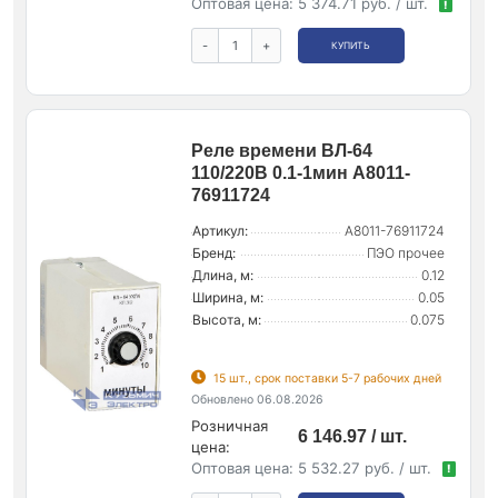
Оптовая цена:
5 374.71 руб. / шт.
!
-
+
КУПИТЬ
Реле времени ВЛ-64
110/220В 0.1-1мин A8011-
76911724
Артикул:
A8011-76911724
Бренд:
ПЭО прочее
Длина, м:
0.12
Ширина, м:
0.05
Высота, м:
0.075
15 шт., срок поставки 5-7 рабочих дней
Обновлено 06.08.2026
Розничная
6 146.97 / шт.
цена:
Оптовая цена:
5 532.27 руб. / шт.
!