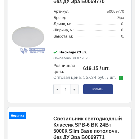
без ДУ Эра Б0069770
Артикул:
Б0069770
Бренд:
Эра
Длина, м:
0.
Ширина, м:
0.
Высота, м:
0.
На складе 23 шт.
Обновлено 30.07.2026
Розничная
619.15 / шт.
цена:
Оптовая цена:
557.24 руб. / шт.
!
-
+
КУПИТЬ
Новинка
Светильник светодиодный
Классик SPB-6 BK 24Вт
5000К Slim Base потолочн.
без ДУ Эра Б0069771