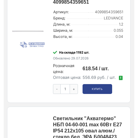
4099854359651
Артикул:
4099854359651
Бренд:
LEDVANCE
Длина, м:
1.2
Ширина, м:
0.055
Высота, м:
0.04
На складе 1192 шт.
Обновлено 29.07.2026
Розничная
618.54 / шт.
цена:
Оптовая цена:
556.69 руб. / шт.
!
-
+
КУПИТЬ
Светильник "Акватермо"
НБП 04-60-001 max 60Вт E27
IP54 212х105 овал алюм./
стекло бел. ЭРА Б0048423