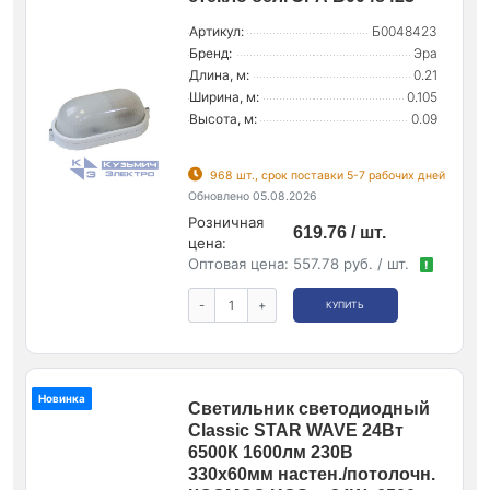
Артикул:
Б0048423
Бренд:
Эра
Длина, м:
0.21
Ширина, м:
0.105
Высота, м:
0.09
968 шт., срок поставки 5-7 рабочих дней
Обновлено 05.08.2026
Розничная
619.76 / шт.
цена:
Оптовая цена:
557.78 руб. / шт.
!
-
+
КУПИТЬ
Новинка
Светильник светодиодный
Classic STAR WAVE 24Вт
6500К 1600лм 230В
330х60мм настен./потолочн.