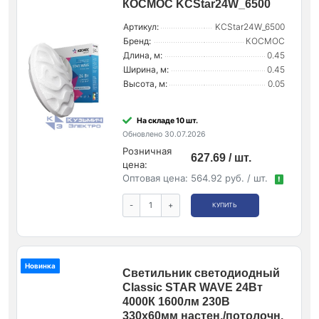
КОСМОС KCStar24W_6500
Артикул:
KCStar24W_6500
Бренд:
КОСМОС
Длина, м:
0.45
Ширина, м:
0.45
Высота, м:
0.05
На складе 10 шт.
Обновлено 30.07.2026
Розничная
627.69 / шт.
цена:
Оптовая цена:
564.92 руб. / шт.
!
-
+
КУПИТЬ
Новинка
Светильник светодиодный
Classic STAR WAVE 24Вт
4000К 1600лм 230В
330х60мм настен./потолочн.