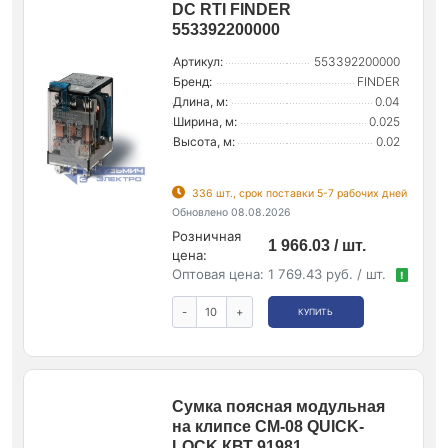
DC RTI FINDER
553392200000
Артикул:
553392200000
Бренд:
FINDER
Длина, м:
0.04
Ширина, м:
0.025
Высота, м:
0.02
336 шт., срок поставки 5-7 рабочих дней
Обновлено 08.08.2026
Розничная
1 966.03 / шт.
цена:
Оптовая цена:
1 769.43 руб. / шт.
!
-
+
КУПИТЬ
Сумка поясная модульная
на клипсе СМ-08 QUICK-
LOCK КВТ 91981