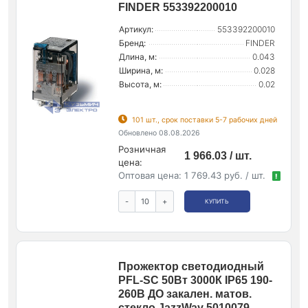
FINDER 553392200010
Артикул:
553392200010
Бренд:
FINDER
Длина, м:
0.043
Ширина, м:
0.028
Высота, м:
0.02
101 шт., срок поставки 5-7 рабочих дней
Обновлено 08.08.2026
Розничная
1 966.03 / шт.
цена:
Оптовая цена:
1 769.43 руб. / шт.
!
-
+
КУПИТЬ
Прожектор светодиодный
PFL-SC 50Вт 3000К IP65 190-
260В ДО закален. матов.
стекло JazzWay 5010079