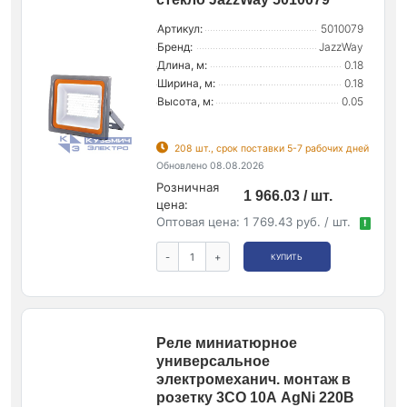
Артикул:
5010079
Бренд:
JazzWay
Длина, м:
0.18
Ширина, м:
0.18
Высота, м:
0.05
208 шт., срок поставки 5-7 рабочих дней
Обновлено 08.08.2026
Розничная
1 966.03 / шт.
цена:
Оптовая цена:
1 769.43 руб. / шт.
!
-
+
КУПИТЬ
Реле миниатюрное
универсальное
электромеханич. монтаж в
розетку 3CO 10А AgNi 220В