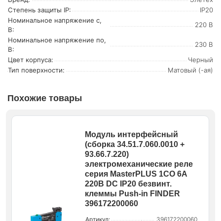
Степень защиты IP:
IP20
Номинальное напряжение с,
220 В
В:
Номинальное напряжение по,
230 В
В:
Цвет корпуса:
Черный
Тип поверхности:
Матовый (-ая)
Похожие товары
Модуль интерфейсный
(сборка 34.51.7.060.0010 +
93.66.7.220)
электромеханические реле
серия MasterPLUS 1CO 6А
220В DC IP20 безвинт.
клеммы Push-in FINDER
396172200060
Артикул:
396172200060