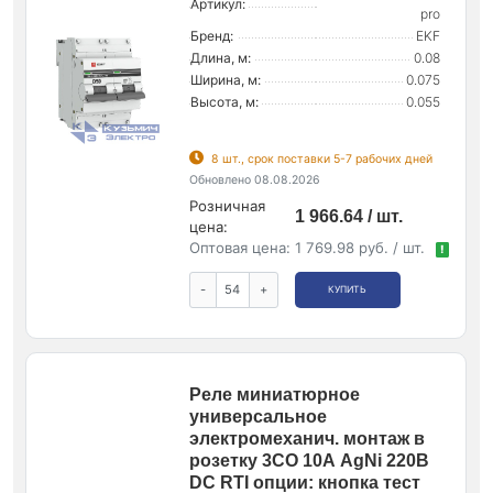
Артикул:
pro
Бренд:
EKF
Длина, м:
0.08
Ширина, м:
0.075
Высота, м:
0.055
8 шт., срок поставки 5-7 рабочих дней
Обновлено 08.08.2026
Розничная
1 966.64 / шт.
цена:
Оптовая цена:
1 769.98 руб. / шт.
!
-
+
КУПИТЬ
Реле миниатюрное
универсальное
электромеханич. монтаж в
розетку 3CO 10А AgNi 220В
DC RTI опции: кнопка тест