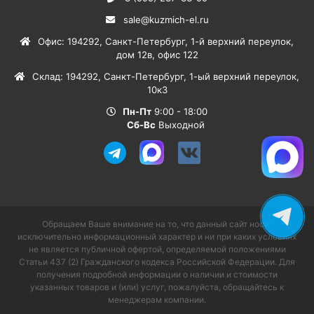
sale@kuzmich-el.ru
Офис
:
194292
,
Санкт-Петербург
,
1-й верхний переулок,
дом 12в, офис 122
Склад
:
194292
,
Санкт-Петербург
,
1-ый верхний переулок,
10к3
Пн-Пт
9:00 - 18:00
Сб-Вс
Выходной
Обращаем Ваше внимание на то, что данный сайт носит
исключительно информационный характер и ни при каких условиях
не является публичной офертой, определяемой положениями
Статьи 437 (2) Гражданского кодекса Российской Федерации. Для
получения подробной информации о наличии и стоимости
указанных товаров и (или) услуг, пожалуйста, обращайтесь к
менеджерам компании.