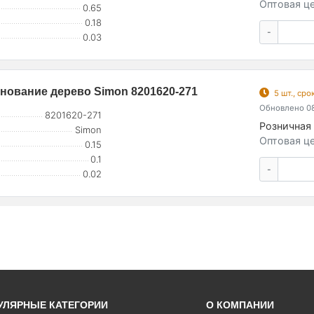
Оптовая це
0.65
0.18
-
0.03
основание дерево Simon 8201620-271
5 шт., ср
Обновлено 08
8201620-271
Розничная 
Simon
Оптовая це
0.15
0.1
-
0.02
УЛЯРНЫЕ КАТЕГОРИИ
О КОМПАНИИ