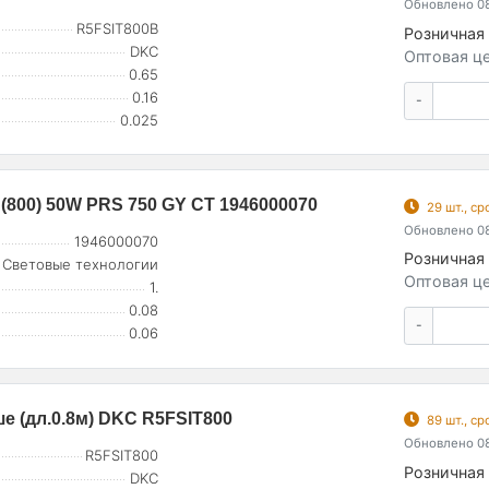
Обновлено 08
R5FSIT800B
Розничная 
DKC
Оптовая це
0.65
0.16
-
0.025
800) 50W PRS 750 GY СТ 1946000070
29 шт., с
Обновлено 08
1946000070
Розничная 
Световые технологии
Оптовая це
1.
0.08
-
0.06
 (дл.0.8м) DKC R5FSIT800
89 шт., с
Обновлено 08
R5FSIT800
Розничная 
DKC