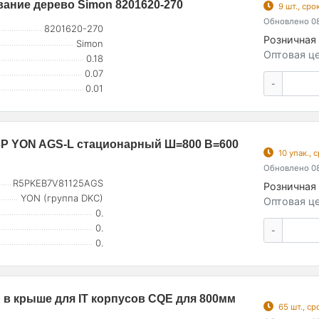
ование дерево Simon 8201620-270
9 шт., ср
Обновлено 08
8201620-270
Розничная 
Simon
Оптовая це
0.18
0.07
-
0.01
3P YON AGS-L стационарный Ш=800 В=600
10 упак.,
Обновлено 08
R5PKEB7V81125AGS
Розничная 
YON (группа DKC)
Оптовая це
0.
0.
-
0.
в крыше для IT корпусов CQE для 800мм
65 шт., с