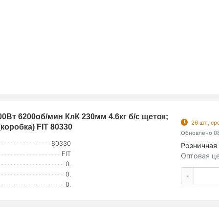
Вт 6200об/мин КлК 230мм 4.6кг б/с щеток;
26 шт., с
(коробка) FIT 80330
Обновлено 08
80330
Розничная 
FIT
Оптовая це
0.
0.
-
0.